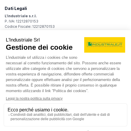
Dati Legali
L'industriale s.r.l.
P. IVA: 12212870153
Codice Fiscale: 12212870153
Sede Legale
Via Carlo Dolci, 32
20148 Milano (MI)
Italy
Registro Imprese
Iscrizione R.I.: 12212870153
REA: MI-1539011
Capitale sociale: Euro 10.400,00 i.v.
Contatti
info@industriale.it
PEC:
industriale@pec.industriale.it
02 8969 3116
© 2026 L'industriale s.r.l. - Tutti i diritti riservati