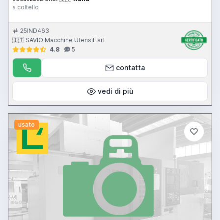
a coltello
25IND463
🇮🇹 SAVIO Macchine Utensili srl
4.8
5
contatta
vedi di più
usato