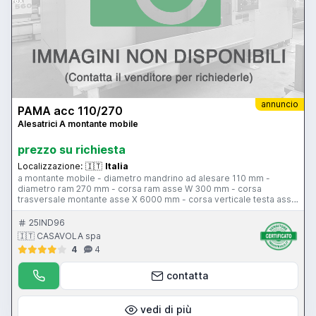
annuncio
PAMA acc 110/270
Alesatrici A montante mobile
prezzo su richiesta
Localizzazione:
🇮🇹
Italia
a montante mobile - diametro mandrino ad alesare 110 mm -
diametro ram 270 mm - corsa ram asse W 300 mm - corsa
trasversale montante asse X 6000 mm - corsa verticale testa asse
Y 1920 mm - corsa mandrino asse Z 810 mm - cono di attacco
mandrino ISO 50 - potenza motore mandrino 25 hp - 3 gamme
25IND96
velocità mandrino 1,8-990 giri/min - tavola girevole Tos 2500 x
🇮🇹 CASAVOLA spa
2000 mm - portata tavola girevole 15000 kg - corsa tavola
4
4
girevole 1500 mm - posizionatore 2 assi Fagor
contatta
vedi di più