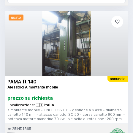
usato
annuncio
PAMA ft 140
Alesatrici A montante mobile
prezzo su richiesta
Localizzazione:
🇮🇹
Italia
a montante mobile - CNC ECS 2101 - gestione a 6 assi - diametro
canotto 140 mm - attacco canotto ISO 50 - corsa canotto 900 mm -
potenza motore mandrino 70 kw - velocita di rotazione 1200 rpm -
dimensione ram 420x400 mm - corsa ram 900 mm - corsa
longitudinale 7000 mm - corsa verticale 4000 mm - tipologia di
25IND1865
scorrimento idrostatica - dimensioni tavola 1800x1800 mm PAMA