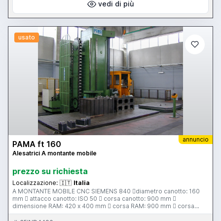
vedi di più
usato
annuncio
PAMA ft 160
Alesatrici A montante mobile
prezzo su richiesta
Localizzazione:
🇮🇹
Italia
A MONTANTE MOBILE CNC SIEMENS 840 diametro canotto: 160
mm  attacco canotto: ISO 50  corsa canotto: 900 mm 
dimensione RAM: 420 x 400 mm  corsa RAM: 900 mm  corsa
longitudinale: 10000 mm  corsa verticale: 3600 mm  tipologia di
scorrimento: idrostatico  dimensioni piano tavola: 2500 x 2500