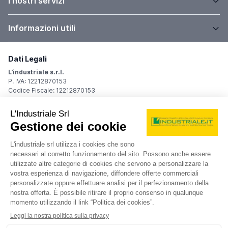
I nostri servizi
Informazioni utili
Dati Legali
L'industriale s.r.l.
P. IVA: 12212870153
Codice Fiscale: 12212870153
Sede Legale
Via Carlo Dolci, 32
20148 Milano (MI)
Italy
Registro Imprese
Iscrizione R.I.: 12212870153
REA: MI-1539011
Capitale sociale: Euro 10.400,00 i.v.
Contatti