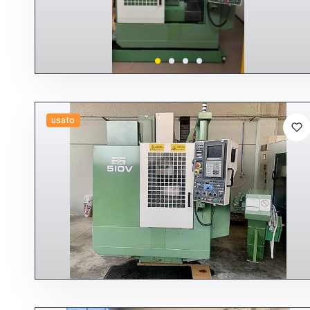
usato