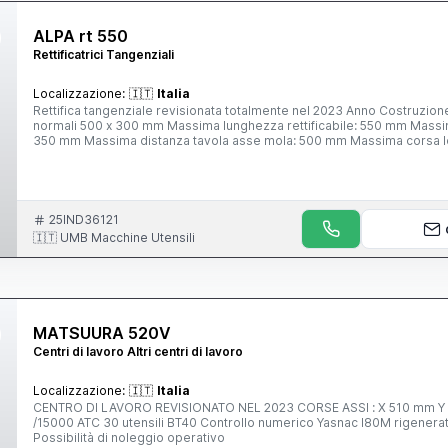
ALPA rt 550
Rettificatrici Tangenziali
Localizzazione:
🇮🇹
Italia
Rettifica tangenziale revisionata totalmente nel 2023 Anno Costruzi
normali 500 x 300 mm Massima lunghezza rettificabile: 550 mm Massima
350 mm Massima distanza tavola asse mola: 500 mm Massima corsa l
Velocità di traslazione della tavola: 3 ÷ 40 m/1' Velocità di traslazione 
trasversali automatici: 0,2 ÷ 3 mm Incremento trasversale per ogni divi
÷ 0,03 mm Incremento verticale per ogni divisione: 0,1 mm Dimensioni d
del mandrino portamola a 50 Hz: 1900/2400 g/1' Potenza del motore m
d'ingombro: 3000 x 1700 x 1750 h mm
25IND36121
🇮🇹 UMB Macchine Utensili
MATSUURA 520V
Centri di lavoro Altri centri di lavoro
Localizzazione:
🇮🇹
Italia
CENTRO DI LAVORO REVISIONATO NEL 2023 CORSE ASSI : X 510 mm Y 400 mm Z 460mm Velocità di rotazione gir/min. 8000-9000
/15000 ATC 30 utensili BT40 Controllo numerico Yasnac I80M rigenerato a nuovo 
Possibilità di noleggio operativo