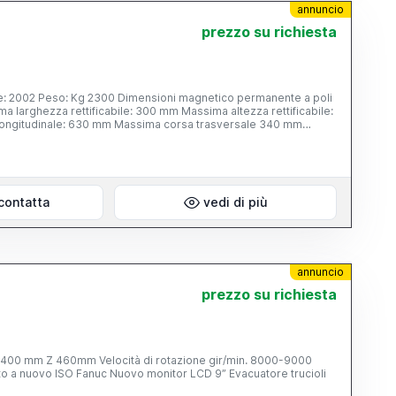
annuncio
prezzo su richiesta
one: 2002 Peso: Kg 2300 Dimensioni magnetico permanente a poli
 larghezza rettificabile: 300 mm Massima altezza rettificabile:
ongitudinale: 630 mm Massima corsa trasversale 340 mm
del carro trasversale: 0,350 m/1' Entità degli incrementi
sione: 0,02 mm Entità degli incrementi verticali automatici; 0,005
ella mola (diametro x fascia x foro): 300 x 50 x 127 mm Velocità
ola: 6,5 Hp Peso netto approssimativo: 2100 Kg Dimensioni
contatta
vedi di più
annuncio
prezzo su richiesta
ISO Fanuc Nuovo monitor LCD 9” Evacuatore trucioli