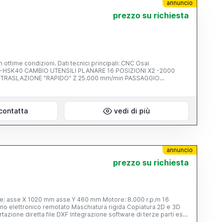
annuncio
prezzo su richiesta
ttime condizioni. Dati tecnici principali: CNC Osai
HSK40 CAMBIO UTENSILI PLANARE 16 POSIZIONI X2 -2000
I TRASLAZIONE "RAPIDO" Z 25.000 mm/min PASSAGGIO
0 mm DIMENSIONI LAVORO ASSE Y 425 mm DIMENSIONI
< 0,05 a fine vita POSIZIONAMENTO =< 0,01 CIRCOLARITA' DI
 5100x3100x2700 PESO MACCHINA 3600kg
contatta
vedi di più
annuncio
prezzo su richiesta
0 mm Motore: 8.000 r.p.m 16
ino elettronico remotato Maschiatura rigida Copiatura 2D e 3D
zione diretta file DXF Integrazione software di terze parti es ,
si Marchio CE Macchina usata revisionata a norma Industria 4.0