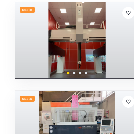
usato
usato