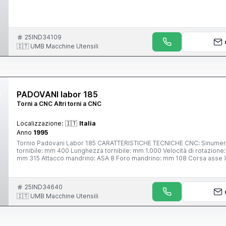
25IND34109
🇮🇹 UMB Macchine Utensili
PADOVANI labor 185
Torni a CNC Altri torni a CNC
Localizzazione:
🇮🇹
Italia
Anno
1995
Tornio Padovani Labor 185 CARATTERISTICHE TECNICHE CNC: Sinumerik 810t Diametro ammissibile sul banco: mm 580 Diametro
tornibile: mm 400 Lunghezza tornibile: mm 1.000 Velocità di rotazione: giri/min 20 – 3.500 Autocentrante AUTOBLOCK HIN Diametro:
mm 315 Attacco mandrino: ASA 8 Foro mandrino: mm 108 Corsa asse X: mm 310 Corsa asse Z: mm 1.080 Velocità di rapido asse X-Z:
m/min 20 Torretta DUPLOMATIC 12 posizioni Dimensioni utensile per esterni: mm 32 x 32 Diametro bareno: mm 40 Diametro cannotto
contropunta: mm 100 Corsa del cannotto: mm 120 Punta girevole incorporata: C.M. 4 Max spinta cannotto: kg 1.450 Potenza motore
mandrino: Kw 28 Peso macchina: kg 6.500
25IND34640
🇮🇹 UMB Macchine Utensili