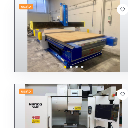
usato
usato