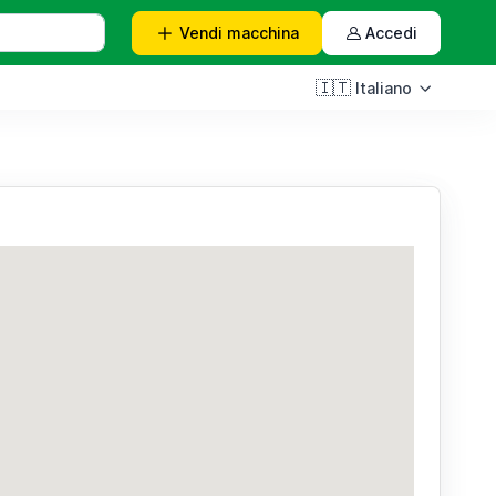
Vendi
macchina
Accedi
🇮🇹
Italiano