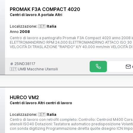
PROMAK F3A COMPACT 4020
Centri di lavoro A portale Altri
Localizzazione:
🇮🇹
Italia
Anno
2008
Centro di lavoro a pantografo Promak F3A Compact 4020 anno 2008 in o
ELETTROMANDRINO RPM 24.000 ELETTROMANDRINO ATTACO ISO 30 -
VELOCITÀ DI TRASLAZIONE "RAPIDO" X/Y 40.000 mm/min VELOCITÀ D
MASSIMO SOTTO PORTALE 2050 mm DIMENSIONI LAVORO ASSE X 405
LAVORO ASSE Z 900 mm ROIPETIBILITA' DI POSIZIONAMENTO =< 0,03 / 
INTERPOLAZIONE =< 0,05 F2000 diametro 75 INGOMBRO MACCHINA
25IND38117
🇮🇹 UMB Macchine Utensili
HURCO VM2
Centri di lavoro Altri centri di lavoro
Localizzazione:
🇮🇹
Italia
Centro di lavoro con retrofit completo: Controllo: Centroid M400 Corse: asse X 1020 mm asse Y 46
utensili ISO40 Dotazioni: Tastatore automatico predisposizione Volant
con sonda digitizing Programmazione diretta quote disegno ICN Importa
ALPHACAM Garanzia elettronica 12 me