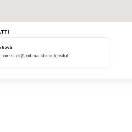
TTI
a Bova
mmerciale@umbmacchineutensili.it