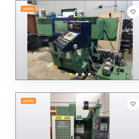
usato
usato