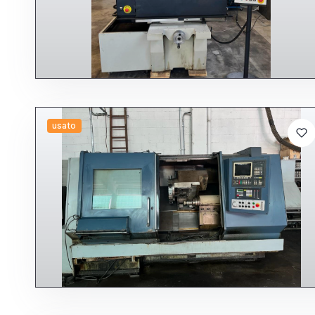
usato