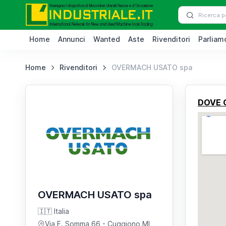
Home
Annunci
Wanted
Aste
Rivenditori
Parliamo
Home
Rivenditori
OVERMACH USATO spa
DOVE 
OVERMACH USATO spa
🇮🇹 Italia
Via F. Somma 66
- Cuggiono MI