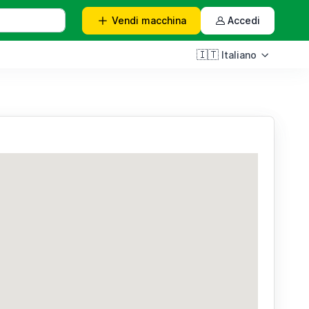
Vendi
macchina
Accedi
🇮🇹
Italiano