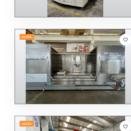
usato
usato