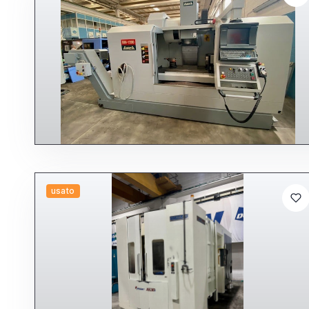
usato