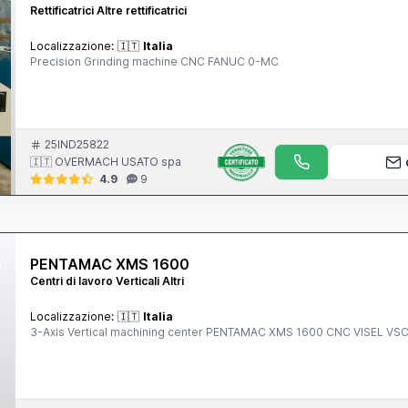
Rettificatrici Altre rettificatrici
Localizzazione:
🇮🇹
Italia
Precision Grinding machine CNC FANUC 0-MC
25IND25822
🇮🇹 OVERMACH USATO spa
4.9
9
PENTAMAC XMS 1600
Centri di lavoro Verticali Altri
Localizzazione:
🇮🇹
Italia
3-Axis Vertical machining center PENTAMAC XMS 1600 CNC VISEL V