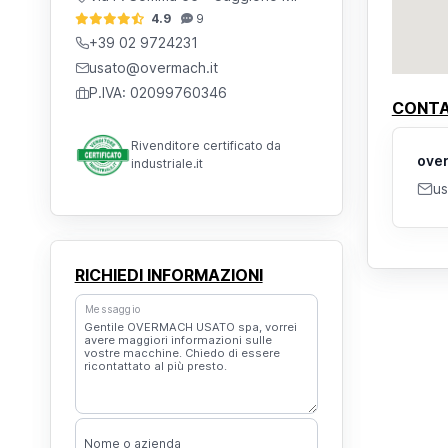
4.9
9
+39 02 9724231
usato@overmach.it
P.IVA: 02099760346
CONTA
Rivenditore certificato da
ove
industriale.it
us
RICHIEDI INFORMAZIONI
Messaggio
Nome o azienda