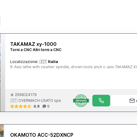
TAKAMAZ xy-1000
Torni a CNC Altri torni a CNC
Localizzazione:
🇮🇹
Italia
6-Axis lathe with counter spindle, driven tools anch c-axis TAKAMAZ
25IND24179
🇮🇹 OVERMACH USATO spa
4.9
9
OKAMOTO ACC-52DXNCP