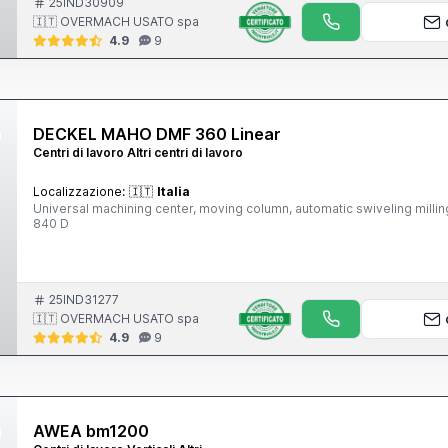
25IND30909
🇮🇹 OVERMACH USATO spa
4.9
9
DECKEL MAHO DMF 360 Linear
Centri di lavoro Altri centri di lavoro
Localizzazione:
🇮🇹
Italia
Universal machining center, moving column, automatic swiveling mi
840 D
25IND31277
🇮🇹 OVERMACH USATO spa
4.9
9
AWEA bm1200