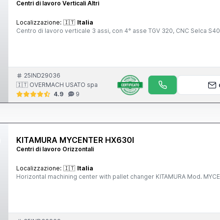
Centri di lavoro Verticali Altri
Localizzazione:
🇮🇹
Italia
Centro di lavoro verticale 3 assi, con 4° asse TGV 320, CNC Selca S
25IND29036
🇮🇹 OVERMACH USATO spa
4.9
9
KITAMURA MYCENTER HX630I
Centri di lavoro Orizzontali
Localizzazione:
🇮🇹
Italia
Horizontal machining center with pallet changer KITAMURA Mod. M