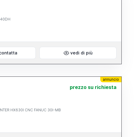
4040DH
contatta
vedi di più
annuncio
prezzo su richiesta
YCENTER HX630I CNC FANUC 30I-MB