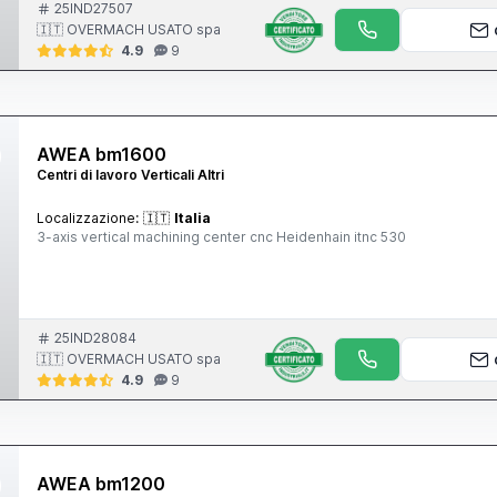
25IND27507
🇮🇹 OVERMACH USATO spa
4.9
9
AWEA bm1600
Centri di lavoro Verticali Altri
Localizzazione:
🇮🇹
Italia
3-axis vertical machining center cnc Heidenhain itnc 530
25IND28084
🇮🇹 OVERMACH USATO spa
4.9
9
AWEA bm1200