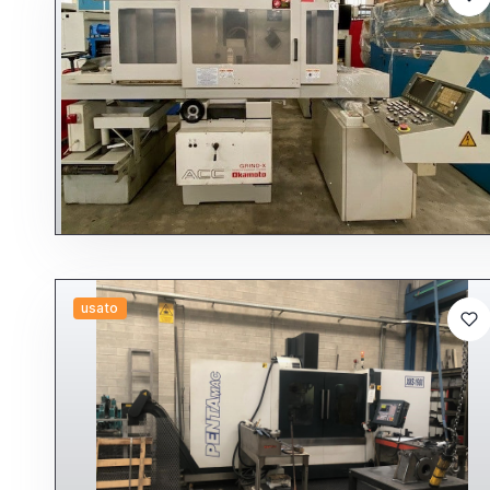
usato