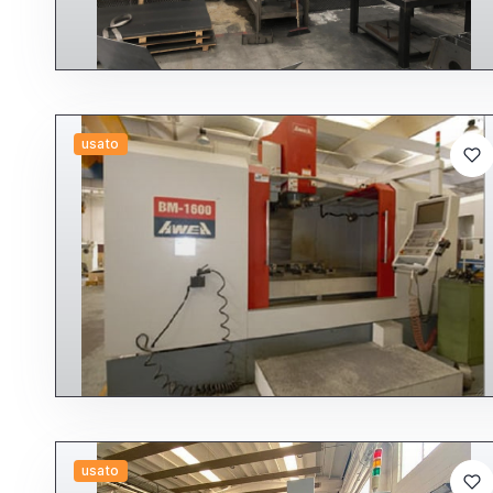
usato
usato