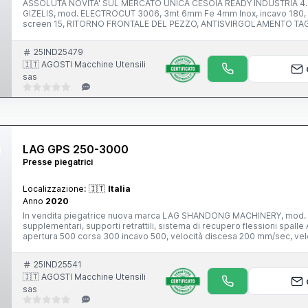
ASSOLUTA NOVITA' SUL MERCATO UNICA CESOIA READY INDUSTRIA 4.
GIZELIS, mod. ELECTROCUT 3006, 3mt 6mm Fe 4mm Inox, incavo 180, co
screen 15, RITORNO FRONTALE DEL PEZZO, ANTISVIRGOLAMENTO TA
SOSTEGNO POSTERIORE PNEUMATICO A 3 POSIZIONI, SCARICO FRONT
colpi/minuto. Massimiliano Agosti AGOSTI Macchine Utensili sas Macc
25IND25479
50/D 29027 Gariga di Podenzano (Pc)
🇮🇹 AGOSTI Macchine Utensili
sas
LAG GPS 250-3000
Presse piegatrici
Localizzazione:
🇮🇹
Italia
Anno
2020
In vendita piegatrice nuova marca LAG SHANDONG MACHINERY, mod. GP
supplementari, supporti retrattili, sistema di recupero flessioni spall
apertura 500 corsa 300 incavo 500, velocità discesa 200 mm/sec, velo
800mm, peso 17.000 Kg. Massimiliano Agosti AGOSTI Macchine Utensil
Copernico, 50/D 29027 Gariga di Podenzano (Pc)
25IND25541
🇮🇹 AGOSTI Macchine Utensili
sas