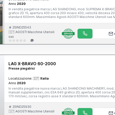
Anno
2020
In vendita piegatrice marca LAG SHANDONG, mod. SUPREMA X-BRAVO 11
grafico 2D 15, apertura 400 corsa 200 incavo 400, velocità discesa 20
standard 600mm. Massimiliano Agosti AGOSTI Macchine Utensili sas M
Copernico, 50/D 29027 Gariga di Podenzano (Pc)
25IND25543
🇮🇹 AGOSTI Macchine Utensili
sas
LAG X-BRAVO 60-2000
Presse piegatrici
Localizzazione:
🇮🇹
Italia
Anno
2020
In vendita piegatrice nuova marca LAG SHANDONG MACHINERY, mod. X
manuali supplementari, cnc ESA 640 grafico 2D, apertura 400 corsa 20
170 mm/sec, corsa registro asse X standard 600mm. Massimiliano Ag
Lamiera - Nuove e Usate Via N. Copernico, 50/D 29027 Gariga di Pode
25IND25930
🇮🇹 AGOSTI Macchine Utensili