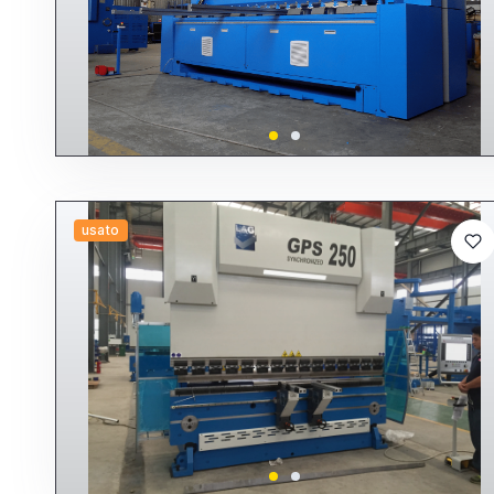
usato