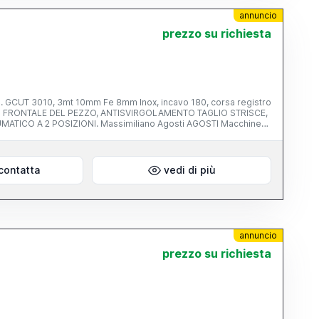
annuncio
prezzo su richiesta
 GCUT 3010, 3mt 10mm Fe 8mm Inox, incavo 180, corsa registro
ORNO FRONTALE DEL PEZZO, ANTISVIRGOLAMENTO TAGLIO STRISCE,
ICO A 2 POSIZIONI. Massimiliano Agosti AGOSTI Macchine
pernico, 50/D 29027 Gariga di Podenzano (Pc)
contatta
vedi di più
annuncio
prezzo su richiesta