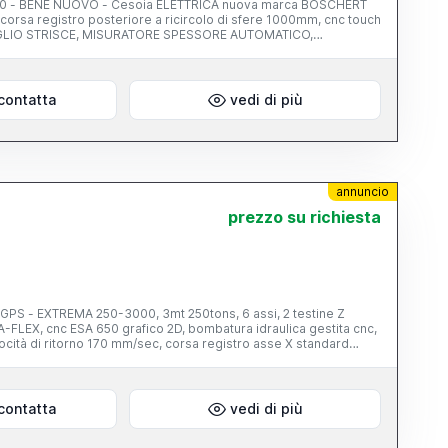
0 - BENE NUOVO - Cesoia ELETTRICA nuova marca BOSCHERT
rsa registro posteriore a ricircolo di sfere 1000mm, cnc touch
GLIO STRISCE, MISURATORE SPESSORE AUTOMATICO,
ALE BANDELLE, FOTOCELLULE BARRIERA ANTERIORI, 40
hine Lavorazione Lamiera - Nuove e Usate Via N. Copernico,
contatta
vedi di più
annuncio
prezzo su richiesta
S - EXTREMA 250-3000, 3mt 250tons, 6 assi, 2 testine Z
e A-FLEX, cnc ESA 650 grafico 2D, bombatura idraulica gestita cnc,
cità di ritorno 170 mm/sec, corsa registro asse X standard
i sas Macchine Lavorazione Lamiera - Nuove e Usate Via N.
contatta
vedi di più