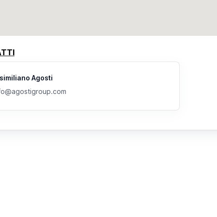
TTI
imiliano Agosti
fo@agostigroup.com