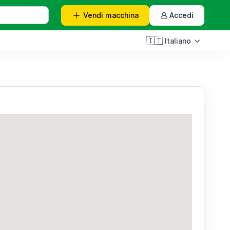
Vendi
macchina
Accedi
🇮🇹
Italiano