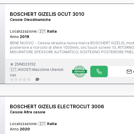
BOSCHERT GIZELIS GCUT 3010
Cesoie Oleodinamiche
Localizzazione:
🇮🇹
Italia
Anno
2019
BENE NUOVO - Cesoia idraulica nuova marca BOSCHERT GIZELIS, mod.
posteriore a ricircolo di sfere 1000mm, cnc touch screen 10, RIT
MISURATORE SPESSORE AUTOMATICO, SOSTEGNO POSTERIORE PNEUMAT
Utensili sas Macchine Lavorazione Lamiera - Nuove e Usate Via N. Co
25IND23152
🇮🇹 AGOSTI Macchine Utensili
sas
BOSCHERT GIZELIS ELECTROCUT 3006
Cesoie Altre cesoie
Localizzazione:
🇮🇹
Italia
Anno
2020