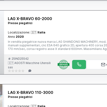
LAG X-BRAVO 60-2000
Presse piegatrici
Localizzazione:
🇮🇹
Italia
Anno
2020
In vendita piegatrice nuova marca LAG SHANDONG MACHINERY, mod. X
manuali supplementari, cnc ESA 640 grafico 2D, apertura 400 corsa 20
170 mm/sec, corsa registro asse X standard 600mm. Massimiliano Ag
Lamiera - Nuove e Usate Via N. Copernico, 50/D 29027 Gariga di Pode
25IND25542
🇮🇹 AGOSTI Macchine Utensili
sas
LAG X-BRAVO 110-3000
Presse piegatrici
Localizzazione:
🇮🇹
Italia