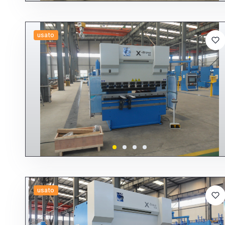
usato
usato