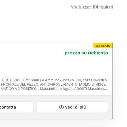
Visualizzati
84
risultati
annuncio
prezzo su richiesta
 GCUT 6006, 6mt 6mm Fe 4mm Inox, incavo 180, corsa registro
ORNO FRONTALE DEL PEZZO, ANTISVIRGOLAMENTO TAGLIO STRISCE,
ICO A 2 POSIZIONI. Massimiliano Agosti AGOSTI Macchine
pernico, 50/D 29027 Gariga di Podenzano (Pc)
contatta
vedi di più