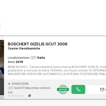
BOSCHERT GIZELIS GCUT 3006
Cesoie Oleodinamiche
Localizzazione:
🇮🇹
Italia
Anno
2019
BENE NUOVO - Cesoia idraulica nuova marca BOSCHERT GIZELIS, mod.
posteriore a ricircolo di sfere 1000mm, cnc touch screen 10, RIT
MISURATORE SPESSORE AUTOMATICO, SOSTEGNO POSTERIORE PNEUMAT
Utensili sas Macchine Lavorazione Lamiera - Nuove e Usate Via N. Co
25IND23085
🇮🇹 AGOSTI Macchine Utensili
sas