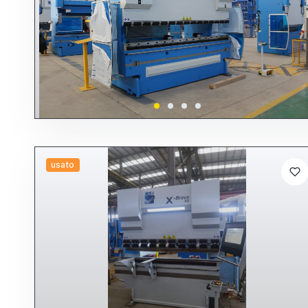
usato