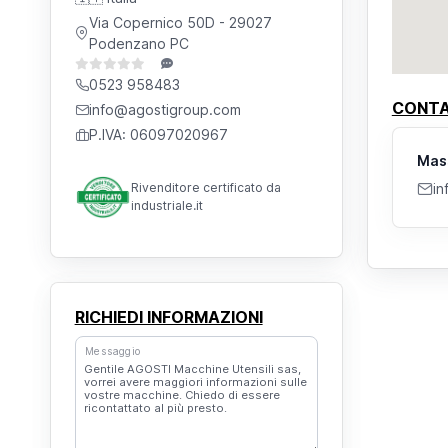
Via Copernico 50D
- 29027
Podenzano PC
0523 958483
CONTA
info@agostigroup.com
P.IVA: 06097020967
Mass
Rivenditore certificato da
in
industriale.it
RICHIEDI INFORMAZIONI
Messaggio