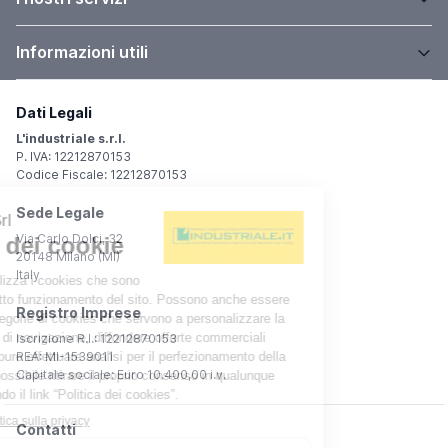
Informazioni utili
Dati Legali
L'industriale s.r.l.
P. IVA: 12212870153
Codice Fiscale: 12212870153
Sede Legale
Via Carlo Dolci, 32
20148 Milano (MI)
Italy
Registro Imprese
Iscrizione R.I.: 12212870153
REA: MI-1539011
Capitale sociale: Euro 10.400,00 i.v.
Contatti