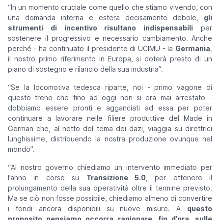
“
In un momento cruciale come quello che stiamo vivendo, con
una domanda interna e estera decisamente debole,
gli
strumenti di incentivo risultano indispensabili
per
sostenere il progressivo e necessario cambiamento. Anche
perché - ha continuato il presidente di UCIMU - la
Germania
,
il nostro primo riferimento in Europa, si doterà presto di un
piano di sostegno e rilancio della sua industria
”.
“
Se la locomotiva tedesca riparte, noi - primo vagone di
questo treno che fino ad oggi non si era mai arrestato -
dobbiamo essere pronti e agganciati ad essa per poter
continuare a lavorare nelle filiere produttive del Made in
German che, al netto del tema dei dazi, viaggia su direttrici
lunghissime, distribuendo la nostra produzione ovunque nel
mondo
”.
“
Al nostro governo chiediamo un intervento immediato per
l’anno in corso su
Transizione 5.0
, per ottenere il
prolungamento della sua operatività oltre il termine previsto.
Ma se ciò non fosse possibile, chiediamo almeno di convertire
i fondi ancora disponibili su nuove misure. A
questo
proposito pensiamo occorra ragionare, fin d’ora, sulle