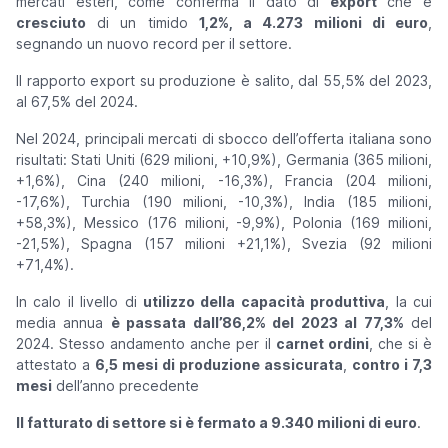
mercati esteri, come conferma il dato di
export
che è
cresciuto
di un timido
1,2%, a 4.273 milioni di euro
,
segnando un nuovo record per il settore.
Il rapporto export su produzione è salito, dal 55,5% del 2023,
al 67,5% del 2024.
Nel 2024, principali mercati di sbocco dell’offerta italiana sono
risultati: Stati Uniti (629 milioni, +10,9%), Germania (365 milioni,
+1,6%), Cina (240 milioni, -16,3%), Francia (204 milioni,
-17,6%), Turchia (190 milioni, -10,3%), India (185 milioni,
+58,3%), Messico (176 milioni, -9,9%), Polonia (169 milioni,
-21,5%), Spagna (157 milioni +21,1%), Svezia (92 milioni
+71,4%).
In calo il livello di
utilizzo della capacità produttiva
, la cui
media annua
è passata dall’86,2% del 2023 al 77,3%
del
2024. Stesso andamento anche per il
carnet ordini
, che si è
attestato a
6,5 mesi di produzione assicurata
,
contro i 7,3
mesi
dell’anno precedente
Il fatturato di settore si è fermato a 9.340 milioni di euro
.