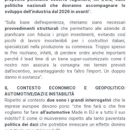
politiche nazionali che dovranno accompagnare lo
sviluppo dell’industria dal 2026 in avanti
”.
“
Sulla base dell’esperienza, riteniamo siano necessari
provvedimenti strutturali
che permettano alle aziende di
pianificare con fiducia i propri investimenti, evitando così
picchi di lavoro insostenibili per i costruttori italiani,
specializzati nella produzione su commessa. Troppo spesso
le Pmi rischiano, infatti, di perdere ordini anche importanti
perché il lead time di un bene super-customizzato come il
nostro non assicura la consegna nei termini previsti
dall’incentivo, avvantaggiando tra l’altro l’import. Un doppio
danno in sostanza
”.
IL CONTESTO ECONOMICO E GEOPOLITICO:
AUTOMOTIVE/DAZI E INSTABILITÀ
Rispetto al contesto
due sono i grandi interrogativi
che le
imprese europee devono porsi: “
che fine farà o che fine
vogliamo far fare
all’automotive
Made in EU e a tutto il suo
indotto? E come ci muoveremo rispetto alla tanto paventata
politica dei dazi
che potrebbe innescare un effetto domino