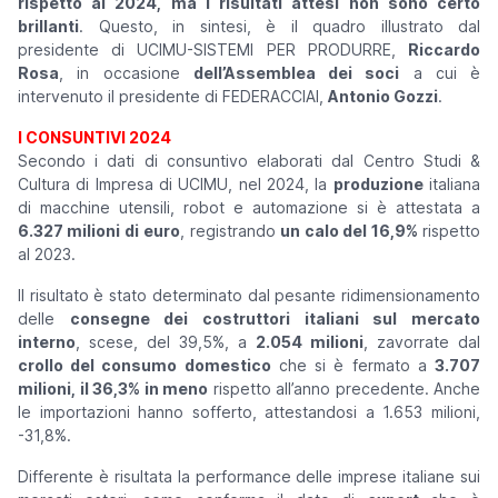
rispetto al 2024, ma i risultati attesi non sono certo
brillanti
. Questo, in sintesi, è il quadro illustrato dal
presidente di UCIMU-SISTEMI PER PRODURRE,
Riccardo
Rosa
, in occasione
dell’Assemblea dei soci
a cui è
intervenuto il presidente di FEDERACCIAI,
Antonio Gozzi
.
I CONSUNTIVI 2024
Secondo i dati di consuntivo elaborati dal Centro Studi &
Cultura di Impresa di UCIMU, nel 2024, la
produzione
italiana
di macchine utensili, robot e automazione si è attestata a
6.327 milioni di
euro
, registrando
un calo del 16,9%
rispetto
al 2023.
Il risultato è stato determinato dal pesante ridimensionamento
delle
consegne dei costruttori italiani sul mercato
interno
, scese, del 39,5%, a
2.054 milioni
, zavorrate dal
crollo del consumo domestico
che si è fermato a
3.707
milioni, il 36,3% in meno
rispetto all’anno precedente. Anche
le importazioni hanno sofferto, attestandosi a 1.653 milioni,
-31,8%.
Differente è risultata la performance delle imprese italiane sui