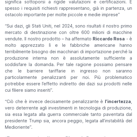
significa sottoporsi a rigide valutazioni e certificazioni. E
spesso i requisiti richiesti rappresentano, già in partenza, un
ostacolo importante per molte piccole e medie imprese
”
“
Sui dazi, gli Stati Uniti, nel 2024, sono risultati il nostro primo
mercato di destinazione con oltre 600 milioni di macchine
vendute. Il nostro prodotto
– ha affermato
Riccardo Rosa
-
è
molto apprezzato lì e le fabbriche americane hanno
terribilmente bisogno dei macchinari di importazione perché la
produzione interna non è assolutamente sufficiente a
soddisfare la domanda. Per tale ragione possiamo pensare
che le barriere tariffarie in ingresso non saranno
particolarmente penalizzanti per noi. Più problematico
potrebbe essere l’effetto indiretto dei dazi sui prodotti nelle
cui filiere siamo inseriti
”.
“
Ciò che è invece decisamente penalizzante è
l’incertezza
,
vero deterrente agli investimenti in tecnologia di produzione,
sia essa legata alla guerra commerciale tanto paventata dal
presidente Trump sia, ancora peggio, legata all’instabilità del
Medioriente
”.