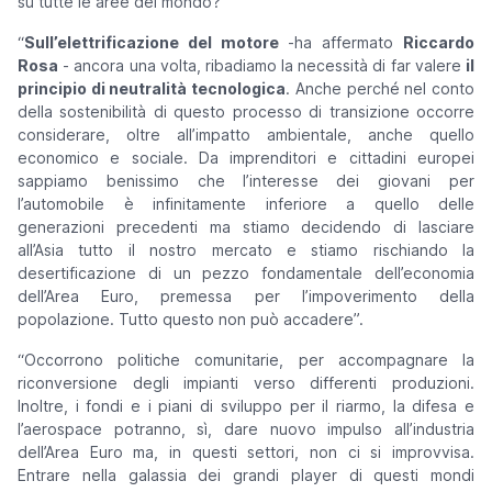
su tutte le aree del mondo?
”
“
Sull’elettrificazione del motore
-ha affermato
Riccardo
Rosa
-
ancora una volta, ribadiamo la necessità di far valere
il
principio di neutralità tecnologica
. Anche perché nel conto
della sostenibilità di questo processo di transizione occorre
considerare, oltre all’impatto ambientale, anche quello
economico e sociale. Da imprenditori e cittadini europei
sappiamo benissimo che l’interesse dei giovani per
l’automobile è infinitamente inferiore a quello delle
generazioni precedenti ma stiamo decidendo di lasciare
all’Asia tutto il nostro mercato e stiamo rischiando la
desertificazione di un pezzo fondamentale dell’economia
dell’Area Euro, premessa per l’impoverimento della
popolazione. Tutto questo non può accadere
”.
“
Occorrono politiche comunitarie, per accompagnare la
riconversione degli impianti verso differenti produzioni.
Inoltre, i fondi e i piani di sviluppo per il riarmo, la difesa e
l’aerospace potranno, sì, dare nuovo impulso all’industria
dell’Area Euro ma, in questi settori, non ci si improvvisa.
Entrare nella galassia dei grandi player di questi mondi