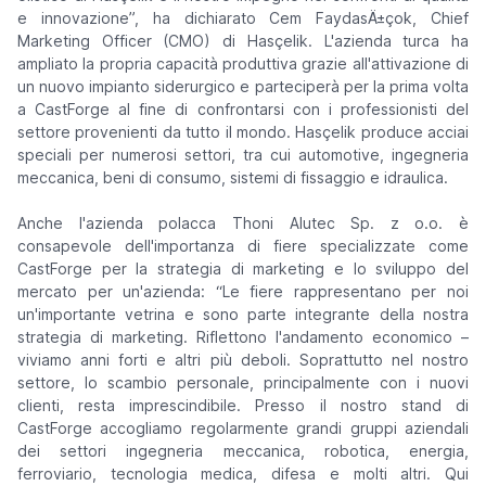
e innovazione”,
ha dichiarato Cem FaydasÄ±çok, Chief
Marketing Officer (CMO) di Hasçelik. L'azienda turca ha
ampliato la propria capacità produttiva grazie all'attivazione di
un nuovo impianto siderurgico e parteciperà per la prima volta
a CastForge al fine di confrontarsi con i professionisti del
settore provenienti da tutto il mondo. Hasçelik produce acciai
speciali per numerosi settori, tra cui automotive, ingegneria
meccanica, beni di consumo, sistemi di fissaggio e idraulica.
Anche l'azienda polacca Thoni Alutec Sp. z o.o. è
consapevole dell'importanza di fiere specializzate come
CastForge per la strategia di marketing e lo sviluppo del
mercato per un'azienda:
“Le fiere rappresentano per noi
un'importante vetrina e sono parte integrante della nostra
strategia di marketing. Riflettono l'andamento economico –
viviamo anni forti e altri più deboli. Soprattutto nel nostro
settore, lo scambio personale, principalmente con i nuovi
clienti, resta imprescindibile. Presso il nostro stand di
CastForge accogliamo regolarmente grandi gruppi aziendali
dei settori ingegneria meccanica, robotica, energia,
ferroviario, tecnologia medica, difesa e molti altri. Qui