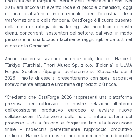
l'industria della forgiatura libera e della tecnica di fusione. Nel
2018 era ancora un evento locale di piccole dimensioni, oggi
è una piattaforma internazionale per l'industria della
trasformazione e della fonderia. CastForge è il cuore pulsante
della nostra strategia di marketing. Qui incontriamo i nostri
clienti, concorrenti, sostenitori del settore, dal vivo, in modo
personale, in una location facilmente raggiungibile da tutti nel
cuore della Germania”.
Anche numerose aziende internazionali, tra cui Hasçelik
Türkiye (Turchia), Thoni Alutec Sp. z o.o. (Polonia) e ULMA
Forged Solutions (Spagna) punteranno su Stoccarda per il
2026 – molte di esse si presenteranno con spazi espositivi
notevolmente ampliati e un'offerta di prodotti più ricca.
“Crediamo che CastForge 2026 rappresenti una piattaforma
preziosa per rafforzare le nostre relazioni all'interno
dell'ecosistema produttivo europeo e avviare nuove
collaborazioni. L'attenzione della fiera all'intera catena del
processo – dalla fusione e forgiatura fino alla lavorazione
finale – rispecchia perfettamente l'approccio produttivo
olistico di Hasçelik e il nostro impegno nei confronti di qualità