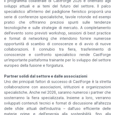
Il programma collaterale di CastForge 2026 è orientato agli
sviluppi attuali e ai temi del futuro del settore. Il palco
specialistico all'interno del padiglione fieristico proporrà una
serie di conferenze specialistiche, tavole rotonde ed esempi
pratici che offriranno preziosi spunti sulle tendenze
tecnologiche e sulle strategie di mercato. A completamento
dell'evento sono previsti workshop, sessioni di best practice
e format di networking che intendono fornire numerose
opportunità di scambio di conoscenze e di avvio di nuove
collaborazioni. Il connubio tra fiera, trasferimento di
conoscenze e confronto specialistico rende CastForge
un'importante piattaforma trainante per lo sviluppo del settore
europeo della fusione e forgiatura.
Partner solidi dal settore e dalle associazioni
Uno dei principali fattori di successo di CastForge è la stretta
collaborazione con associazioni, istituzioni e organizzazioni
specialistiche. Anche nel 2026, saranno numerosi i partner che
sosterranno la fiera specializzata. Insieme a loro, verranno
sviluppati contenuti tecnici e format di discussione all'altezza
delle sfide attuali dell'industria – dall'uso efficiente delle
materie prime e dell'energia alla sostenibilità, fino alla