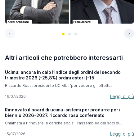
Altri articoli che potrebbero interessarti
Ucimu: ancora in calo l’indice degli ordini del secondo
trimestre 2026 (-25,8%) ordini esteri (-15
Riccardo Rosa, presidente UCIMU: “per vedere gli effetti
dell’iperammortamento dobbiamo attendere i prossimi mesi ma
abbiamo grande fiducia per questa misura che ci accompagnerà fino
Leggi di più
16/07/2026
a settembre 2028”. Nel secondo trimestre 2026, l’indice degli ordini di
macchine utensili elaborato dal Centro Studi & Cultura di Impresa di
Rinnovato il board di ucimu-sistemi per produrre per il
UCIMU-SISTEMI PER PRODURRE segna un calo del -25,8% rispetto al
biennio 2026-2027. riccardo rosa confermato
periodo aprile-giugno 2025. In valore assoluto l’indice si è attestato a
47,8 (base 100 nel 2021). Il risultato esprime la difficoltà che i
Chiamata a rinnovare le cariche sociali, l’assemblea dei soci di
costruttori italiani di macchine utensili hanno incontrato sia sul mercato
UCIMU-SISTEMI PER PRODURRE - che si è tenuta lo scorso 7 luglio -
interno che su quello estero. In particolare, gli ordini raccolti
ha confermato Riccardo Rosa alla presidenza della associazione dei
Leggi di più
15/07/2026
oltreconfine hanno segnato un decremento del -15,3% rispetto al
costruttori italiani di macchine utensili, robot e automazione per il