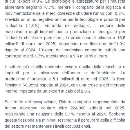
di cui l’export -1,9%. Le tecnologie e attrezzature per l’industria
alimentare segnano -0,7%, mentre il comparto della logistica e
movimentazione delle merci dovrebbe chiudere l’anno con -0,8%.
Prevista un anno negativo anche per le tecnologie e prodotti per
l’industria (-1,0%). Entrando nel dettaglio, il settore delle
macchine e degli impianti per la produzione di energia e per
l'industria chimica e petrolifera, la produzione è stimata a 16,5
miliardi di euro nel 2025, segnando una flessione dell'1,0%
rispetto al 2024. L'export del medesimo comparto subirà una
contrazione dell'1,7%, attestandosi a 9,6 miliardi di euro.
Il settore più stabile dovrebbe essere quello delle macchine e
impianti per la sicurezza dell'uomo e dell'ambiente. La
produzione è prevista a 5,1 miliardi di euro nel 2025, in lieve
flessione (-0,05%) rispetto al 2024, con una crescita del mercato
interno impattata da un export in calo del 2,0%.
Sul fronte dell'occupazione, l’intero comparto rappresentato da
Anima dovrebbe contare oltre 224.000 addetti nel 2025,
registrando una riduzione dello 0,1% rispetto al 2024. Sebbene
questa flessione sia minima, testimonia il perdurare della difficoltà
del settore nel mantenere i livelli occupazionali.