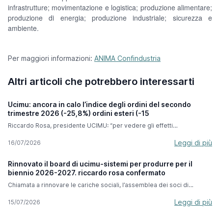
infrastrutture; movimentazione e logistica; produzione alimentare;
produzione di energia; produzione industriale; sicurezza e
ambiente.
Per maggiori informazioni:
ANIMA Confindustria
Altri articoli che potrebbero interessarti
Ucimu: ancora in calo l’indice degli ordini del secondo
trimestre 2026 (-25,8%) ordini esteri (-15
Riccardo Rosa, presidente UCIMU: “per vedere gli effetti
dell’iperammortamento dobbiamo attendere i prossimi mesi ma
abbiamo grande fiducia per questa misura che ci accompagnerà fino
Leggi di più
16/07/2026
a settembre 2028”. Nel secondo trimestre 2026, l’indice degli ordini di
macchine utensili elaborato dal Centro Studi & Cultura di Impresa di
Rinnovato il board di ucimu-sistemi per produrre per il
UCIMU-SISTEMI PER PRODURRE segna un calo del -25,8% rispetto al
biennio 2026-2027. riccardo rosa confermato
periodo aprile-giugno 2025. In valore assoluto l’indice si è attestato a
47,8 (base 100 nel 2021). Il risultato esprime la difficoltà che i
Chiamata a rinnovare le cariche sociali, l’assemblea dei soci di
costruttori italiani di macchine utensili hanno incontrato sia sul mercato
UCIMU-SISTEMI PER PRODURRE - che si è tenuta lo scorso 7 luglio -
interno che su quello estero. In particolare, gli ordini raccolti
ha confermato Riccardo Rosa alla presidenza della associazione dei
Leggi di più
15/07/2026
oltreconfine hanno segnato un decremento del -15,3% rispetto al
costruttori italiani di macchine utensili, robot e automazione per il
secondo trimestre del 2025, per un valore assoluto di 63,2. In calo
biennio 2026-2027. In virtù dello statuto della Fondazione UCIMU
anche la raccolta ordinativi in Italia, risultata pari a -38,7% rispetto allo