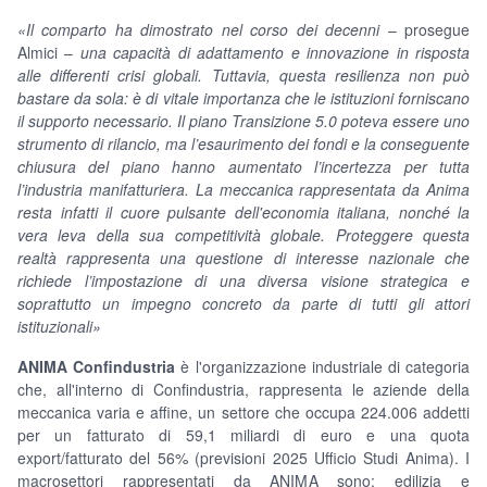
«Il comparto ha dimostrato nel corso dei decenni
– prosegue
Almici –
una capacità di adattamento e innovazione in risposta
alle differenti crisi globali. Tuttavia, questa resilienza non può
bastare da sola: è di vitale importanza che le istituzioni forniscano
il supporto necessario. Il piano Transizione 5.0 poteva essere uno
strumento di rilancio, ma l’esaurimento dei fondi e la conseguente
chiusura del piano hanno aumentato l’incertezza per tutta
l’industria manifatturiera. La meccanica rappresentata da Anima
resta infatti il cuore pulsante dell'economia italiana, nonché la
vera leva della sua competitività globale. Proteggere questa
realtà rappresenta una questione di interesse nazionale che
richiede l’impostazione di una diversa visione strategica e
soprattutto un impegno concreto da parte di tutti gli attori
istituzionali»
ANIMA Confindustria
è l'organizzazione industriale di categoria
che, all'interno di Confindustria, rappresenta le aziende della
meccanica varia e affine, un settore che occupa 224.006 addetti
per un fatturato di 59,1 miliardi di euro e una quota
export/fatturato del 56% (previsioni 2025 Ufficio Studi Anima). I
macrosettori rappresentati da ANIMA sono: edilizia e