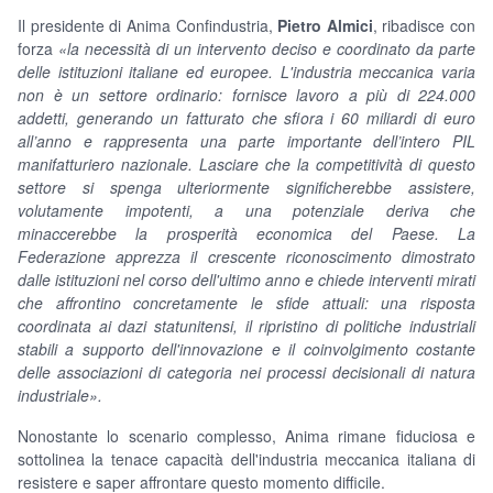
Il presidente di Anima Confindustria,
Pietro Almici
, ribadisce con
forza
«la necessità di un intervento deciso e coordinato da parte
delle istituzioni italiane ed europee. L'industria meccanica varia
non è un settore ordinario: fornisce lavoro a più di 224.000
addetti, generando un fatturato che sfiora i 60 miliardi di euro
all’anno e rappresenta una parte importante dell’intero PIL
manifatturiero nazionale. Lasciare che la competitività di questo
settore si spenga ulteriormente significherebbe assistere,
volutamente impotenti, a una potenziale deriva che
minaccerebbe la prosperità economica del Paese. La
Federazione apprezza il crescente riconoscimento dimostrato
dalle istituzioni nel corso dell'ultimo anno e chiede interventi mirati
che affrontino concretamente le sfide attuali: una risposta
coordinata ai dazi statunitensi, il ripristino di politiche industriali
stabili a supporto dell'innovazione e il coinvolgimento costante
delle associazioni di categoria nei processi decisionali di natura
industriale».
Nonostante lo scenario complesso, Anima rimane fiduciosa e
sottolinea la tenace capacità dell'industria meccanica italiana di
resistere e saper affrontare questo momento difficile.