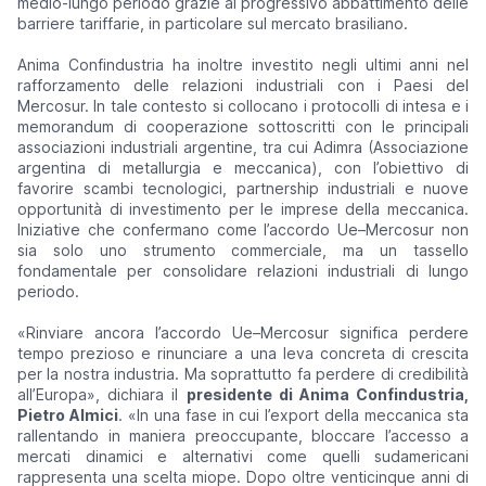
medio-lungo periodo grazie al progressivo abbattimento delle
barriere tariffarie, in particolare sul mercato brasiliano.
Anima Confindustria ha inoltre investito negli ultimi anni nel
rafforzamento delle relazioni industriali con i Paesi del
Mercosur. In tale contesto si collocano i protocolli di intesa e i
memorandum di cooperazione sottoscritti con le principali
associazioni industriali argentine, tra cui Adimra (Associazione
argentina di metallurgia e meccanica), con l’obiettivo di
favorire scambi tecnologici, partnership industriali e nuove
opportunità di investimento per le imprese della meccanica.
Iniziative che confermano come l’accordo Ue–Mercosur non
sia solo uno strumento commerciale, ma un tassello
fondamentale per consolidare relazioni industriali di lungo
periodo.
«
Rinviare ancora l’accordo Ue–Mercosur significa perdere
tempo prezioso e rinunciare a una leva concreta di crescita
per la nostra industria. Ma soprattutto fa perdere di credibilità
all’Europa
», dichiara il
presidente di Anima Confindustria,
Pietro Almici
. «
In una fase in cui l’export della meccanica sta
rallentando in maniera preoccupante, bloccare l’accesso a
mercati dinamici e alternativi come quelli sudamericani
rappresenta una scelta miope. Dopo oltre venticinque anni di