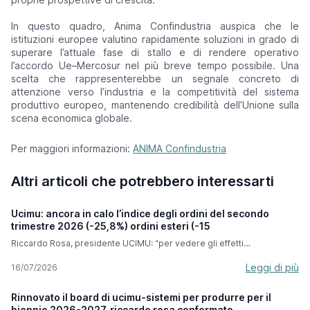
In questo quadro, Anima Confindustria auspica che le
istituzioni europee valutino rapidamente soluzioni in grado di
superare l’attuale fase di stallo e di rendere operativo
l’accordo Ue–Mercosur nel più breve tempo possibile. Una
scelta che rappresenterebbe un segnale concreto di
attenzione verso l’industria e la competitività del sistema
produttivo europeo, mantenendo credibilità dell’Unione sulla
scena economica globale.
Per maggiori informazioni:
ANIMA Confindustria
Altri articoli che potrebbero interessarti
Ucimu: ancora in calo l’indice degli ordini del secondo
trimestre 2026 (-25,8%) ordini esteri (-15
Riccardo Rosa, presidente UCIMU: “per vedere gli effetti
dell’iperammortamento dobbiamo attendere i prossimi mesi ma
abbiamo grande fiducia per questa misura che ci accompagnerà fino
Leggi di più
16/07/2026
a settembre 2028”. Nel secondo trimestre 2026, l’indice degli ordini di
macchine utensili elaborato dal Centro Studi & Cultura di Impresa di
Rinnovato il board di ucimu-sistemi per produrre per il
UCIMU-SISTEMI PER PRODURRE segna un calo del -25,8% rispetto al
biennio 2026-2027. riccardo rosa confermato
periodo aprile-giugno 2025. In valore assoluto l’indice si è attestato a