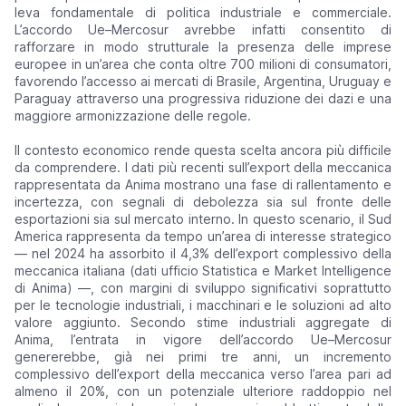
leva fondamentale di politica industriale e commerciale.
L’accordo Ue–Mercosur avrebbe infatti consentito di
rafforzare in modo strutturale la presenza delle imprese
europee in un’area che conta oltre 700 milioni di consumatori,
favorendo l’accesso ai mercati di Brasile, Argentina, Uruguay e
Paraguay attraverso una progressiva riduzione dei dazi e una
maggiore armonizzazione delle regole.
Il contesto economico rende questa scelta ancora più difficile
da comprendere. I dati più recenti sull’export della meccanica
rappresentata da Anima mostrano una fase di rallentamento e
incertezza, con segnali di debolezza sia sul fronte delle
esportazioni sia sul mercato interno. In questo scenario, il Sud
America rappresenta da tempo un’area di interesse strategico
— nel 2024 ha assorbito il 4,3% dell’export complessivo della
meccanica italiana (dati ufficio Statistica e Market Intelligence
di Anima) —, con margini di sviluppo significativi soprattutto
per le tecnologie industriali, i macchinari e le soluzioni ad alto
valore aggiunto. Secondo stime industriali aggregate di
Anima, l’entrata in vigore dell’accordo Ue–Mercosur
genererebbe, già nei primi tre anni, un incremento
complessivo dell’export della meccanica verso l’area pari ad
almeno il 20%, con un potenziale ulteriore raddoppio nel