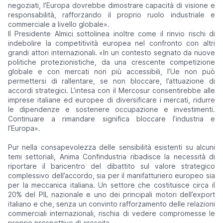
negoziati, l’Europa dovrebbe dimostrare capacità di visione e
responsabilità, rafforzando il proprio ruolo industriale e
commerciale a livello globale
».
Il Presidente Almici sottolinea inoltre come il rinvio rischi di
indebolire la competitività europea nel confronto con altri
grandi attori internazionali. «In un contesto segnato da nuove
politiche protezionistiche, da una crescente competizione
globale e con mercati non più accessibili, l’Ue non può
permettersi di rallentare, se non bloccare, l’attuazione di
accordi strategici. L’intesa con il Mercosur consentirebbe alle
imprese italiane ed europee di diversificare i mercati, ridurre
le dipendenze e sostenere occupazione e investimenti.
Continuare a rimandare significa bloccare l’industria e
l’Europa».
Pur nella consapevolezza delle sensibilità esistenti su alcuni
temi settoriali, Anima Confindustria ribadisce la necessità di
riportare il baricentro del dibattito sul valore strategico
complessivo dell’accordo, sia per il manifatturiero europeo sia
per la meccanica italiana. Un settore che costituisce circa il
20% del PIL nazionale e uno dei principali motori dell’export
italiano e che, senza un convinto rafforzamento delle relazioni
commerciali internazionali, rischia di vedere compromesse le
proprie prospettive di crescita.