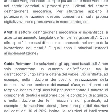
artificiale vengono inoltre sempre più utilizzate nelle vendite e
nei servizi correlati ai prodotti per i clienti del settore
dell'ingegneria meccanica. Per sfruttarne appieno il
potenziale, le aziende devono concentrarsi sulla propria
digitalizzazione e promuoverla in modo strategico.
AMB
: Il settore dell'ingegneria meccanica e impiantistica si
aspetta un aumento tangibile dell'efficienza grazie all'IA. Quali
cifre specifiche e casi di successo conoscete nel campo della
lavorazione dei metalli? E quali sono i principali ostacoli
all'implementazione?
Guido Reimann
: Le soluzioni e gli approcci basati sull'IA non
solo promettono un aumento dell'efficienza, ma la
garantiscono lungo l'intera catena del valore. Ciò si riflette, ad
esempio, nella riduzione dei costi di realizzazione della
documentazione tecnica e dei manuali d'uso, nel risparmio di
tempo e denaro negli acquisti per incrementare il numero di
componenti identici e migliorare così le condizioni di acquisto,
o nella riduzione dei fermi macchina non pianificati, ad
esempio sulle macchine utensili, dove sono possibili riduzioni
dei costi dal 10 al 20%. Inoltre, le soluzioni di intelligenza