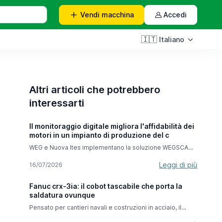
Vendi
macchina
Accedi
🇮🇹
Italiano
Altri articoli che potrebbero
interessarti
Il monitoraggio digitale migliora l'affidabilità dei
motori in un impianto di produzione del c
WEG e Nuova Ites implementano la soluzione WEGSCAN
per migliorare l'efficienza Nuova Ites Srl, azienda leader
in Europa specializzata nella riparazione e revisione di
Leggi di più
16/07/2026
macchine elettriche rotanti, ha recentemente stretto una
partnership con il produttore di apparecchiature
Fanuc crx-3ia: il cobot tascabile che porta la
industriali WEG per migliorare il monitoraggio operativo
saldatura ovunque
di uno dei motori industriali chiave di un impianto di
cementificazione. Nell'ambito del proprio impegno
Pensato per cantieri navali e costruzioni in acciaio, il
costante a favore dell'affidabilità e delle prestazioni,
CRX-3iA si porta con una mano e lavora con la precisione
Nuova Ites ha installato il sistema di monitoraggio dei