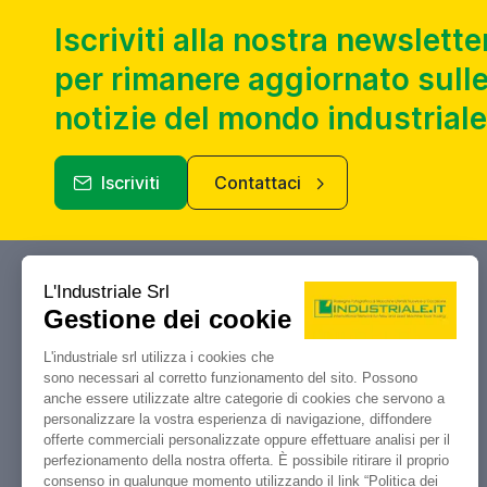
Iscriviti alla nostra newslette
per rimanere aggiornato sulle
notizie del mondo industriale
Iscriviti
Contattaci
Industriale.it
Il tuo portale di riferimento per
compravendita, aste e liquidazioni di
macchine utensili e macchinari
industriali.