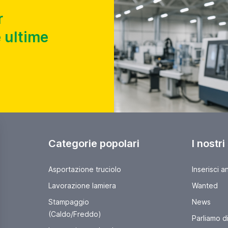
r
 ultime
Categorie popolari
I nostri
Asportazione truciolo
Inserisci a
Lavorazione lamiera
Wanted
Stampaggio
News
(Caldo/Freddo)
Parliamo di 