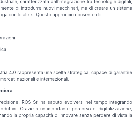
dustriale, caratterizzata dall’integrazione tra tecnologie digitali,
emente di introdurre nuovi macchinari, ma di creare un sistema
loga con le altre. Questo approccio consente di:
orazioni
tica
stria 4.0 rappresenta una scelta strategica, capace di garantire
mercati nazionali e internazionali.
amiera
precisione, ROS Srl ha saputo evolversi nel tempo integrando
roduttivi. Grazie a un importante percorso di digitalizzazione,
rmando la propria capacità di innovare senza perdere di vista la