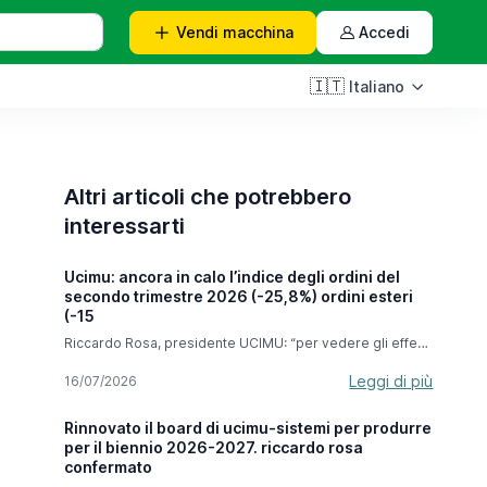
Vendi
macchina
Accedi
🇮🇹
Italiano
Altri articoli che potrebbero
interessarti
Ucimu: ancora in calo l’indice degli ordini del
secondo trimestre 2026 (-25,8%) ordini esteri
(-15
Riccardo Rosa, presidente UCIMU: “per vedere gli effetti
dell’iperammortamento dobbiamo attendere i prossimi
mesi ma abbiamo grande fiducia per questa misura che
Leggi di più
16/07/2026
ci accompagnerà fino a settembre 2028”. Nel secondo
trimestre 2026, l’indice degli ordini di macchine utensili
Rinnovato il board di ucimu-sistemi per produrre
elaborato dal Centro Studi & Cultura di Impresa di
per il biennio 2026-2027. riccardo rosa
UCIMU-SISTEMI PER PRODURRE segna un calo del
-25,8% rispetto al periodo aprile-giugno 2025. In valore
confermato
assoluto l’indice si è attestato a 47,8 (base 100 nel