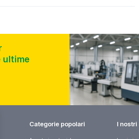
r
 ultime
Categorie popolari
I nostri