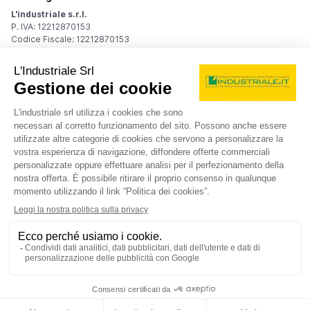
L'industriale s.r.l.
P. IVA: 12212870153
Codice Fiscale: 12212870153
Sede Legale
Via Carlo Dolci, 32
20148 Milano (MI)
Italy
Registro Imprese
Iscrizione R.I.: 12212870153
REA: MI-1539011
Capitale sociale: Euro 10.400,00 i.v.
Contatti
info@industriale.it
PEC:
industriale@pec.industriale.it
02 8969 3116
© 2026 L'industriale s.r.l. - Tutti i diritti riservati
Informativa privacy - Cookie
|
Condizioni di navigazione
|
Condizioni generali di contratto