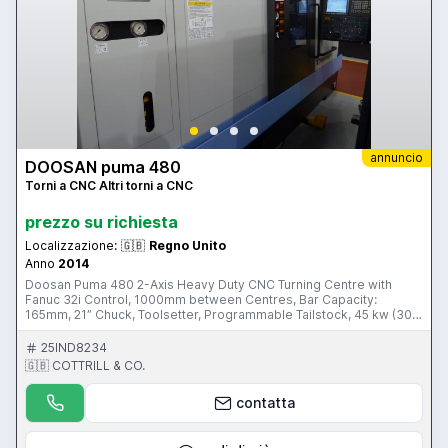
annuncio
DOOSAN puma 480
Torni a CNC Altri torni a CNC
prezzo su richiesta
Localizzazione:
🇬🇧
Regno Unito
Anno
2014
Doosan Puma 480 2-Axis Heavy Duty CNC Turning Centre with
Fanuc 32i Control, 1000mm between Centres, Bar Capacity:
165mm, 21” Chuck, Toolsetter, Programmable Tailstock, 45 kw (30
mins) Main Spindle Drive, Tooling Package. S/No. ML0144-000468
(2014 – Cancelled Order/Demonstration Machine) This is a unique
25IND8234
opportunity to purchase a Cancelled Order/Ex. Demonstration
🇬🇧 COTTRILL & CO.
Machine - This Item is sold without the Manufacturer’s Warranty
(Warranty is available for a period of 1 to 3 years, Subject to
contatta
conditions. Please contact the auctioneer for further details) This
Item is part of an Online Auction Sale ending on Wednesday 23rd
September 2015 at 3.00pm (UK Time) Please visit our Website for