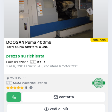
annuncio
DOOSAN Puma 400mb
Torni a CNC Altri torni a CNC
prezzo su richiesta
Localizzazione:
🇮🇹
Italia
3 assi, CNC Fanuc 21i-TB, con utensili motorizzati
25IND5566
🇮🇹 MGM Macchine Utensili
5
1
contatta
vedi di più