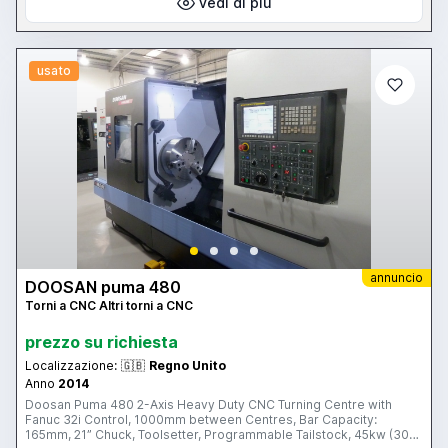
full details: www.cottandco.com
vedi di più
usato
annuncio
DOOSAN puma 480
Torni a CNC Altri torni a CNC
prezzo su richiesta
Localizzazione:
🇬🇧
Regno Unito
Anno
2014
Doosan Puma 480 2-Axis Heavy Duty CNC Turning Centre with
Fanuc 32i Control, 1000mm between Centres, Bar Capacity:
165mm, 21” Chuck, Toolsetter, Programmable Tailstock, 45kw (30