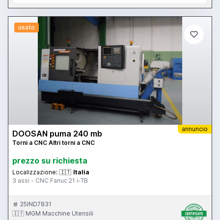
usato
annuncio
DOOSAN puma 240 mb
Torni a CNC Altri torni a CNC
prezzo su richiesta
Localizzazione:
🇮🇹
Italia
3 assi - CNC Fanuc 21 i-TB
25IND7831
🇮🇹 MGM Macchine Utensili