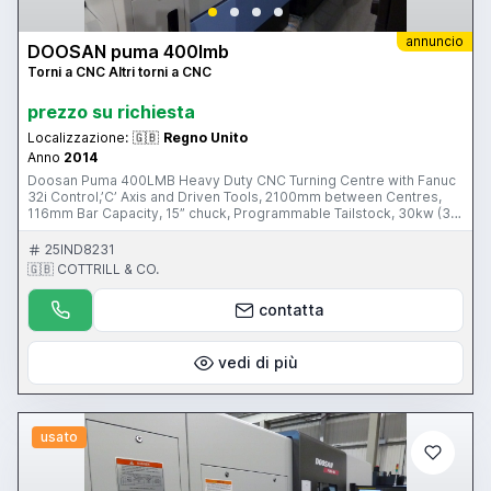
annuncio
DOOSAN puma 400lmb
Torni a CNC Altri torni a CNC
prezzo su richiesta
Localizzazione:
🇬🇧
Regno Unito
Anno
2014
Doosan Puma 400LMB Heavy Duty CNC Turning Centre with Fanuc
32i Control,’C’ Axis and Driven Tools, 2100mm between Centres,
116mm Bar Capacity, 15” chuck, Programmable Tailstock, 30kw (30
mins) Main Spindle Drive , Tooling Package with 4 Driven Tools: 2
Axial and 2 Radial. S/No. ML0136-004605 (2014 – Cancelled
25IND8231
Order/Demonstration Machine) This is a unique opportunity to
🇬🇧 COTTRILL & CO.
purchase a Cancelled Order/Ex. Demonstration Machine - This Item
is sold without the Manufacturer’s Warranty (Warranty is available
contatta
for a period of 1 to 3 years, Subject to conditions. Please contact
the auctioneer for further details) This Item is part of an Online
Auction Sale ending on Wednesday 23rd September 2015 at
3.00pm (UK Time) Please visit our Website for full details:
vedi di più
www.cottandco.com
usato