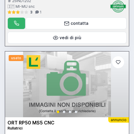
25IND1202
🇮🇹 MI-MU snc
3
1
contatta
vedi di più
usato
annuncio
ORT RP50 MS5 CNC
Rullatrici