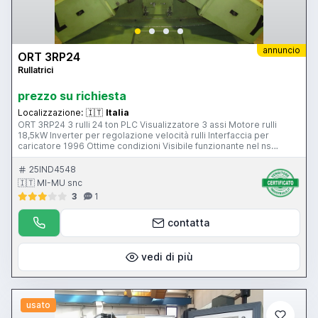
annuncio
ORT 3RP24
Rullatrici
prezzo su richiesta
Localizzazione:
🇮🇹
Italia
ORT 3RP24 3 rulli 24 ton PLC Visualizzatore 3 assi Motore rulli
18,5kW Inverter per regolazione velocità rulli Interfaccia per
caricatore 1996 Ottime condizioni Visibile funzionante nel ns
magazzino di Gussago BS Mimu Macchine Utensili
25IND4548
🇮🇹 MI-MU snc
3
1
contatta
vedi di più
usato