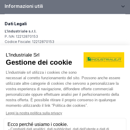
Informazioni utili
Dati Legali
L'industriale s.r.l.
P. IVA: 12212870153
Codice Fiscale: 12212870153
Sede Legale
Via Carlo Dolci, 32
20148 Milano (MI)
Italy
Registro Imprese
Iscrizione R.I.: 12212870153
REA: MI-1539011
Capitale sociale: Euro 10.400,00 i.v.
Contatti
info@industriale.it
PEC:
industriale@pec.industriale.it