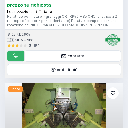
prezzo su richiesta
Localizzazione:
🇮🇹
Italia
Rullatrice per filetti e ingranaggi ORT RP50 MS5 CNC rullatrice a 2
rulli (specifica per zigrini e dentature) Rullatura completa con una
rotazione dei rulli 50 ton VEDI VIDEO MACCHINA IN FUNZIONE
(nell'apposita sezione) Per informazioni e prezzi contattateci
senza impegno. La macchina è visibile FUNZIONANTE nel ns
25IND2605
magazzino di Gussago (BS) Mimu Macchine Utensili Rullatrice per
🇮🇹 MI-MU snc
filetti CNC thread rolling machine Gewindewalzmaschine rouleuse
3
1
rotoflo spline rolling
contatta
vedi di più
usato