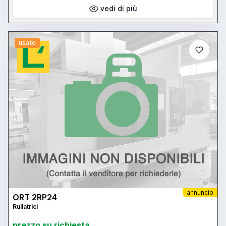
vedi di più
usato
annuncio
ORT 2RP24
Rullatrici
prezzo su richiesta