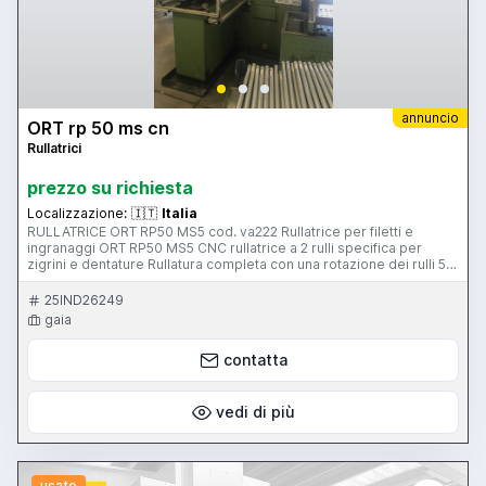
annuncio
ORT rp 50 ms cn
Rullatrici
prezzo su richiesta
Localizzazione:
🇮🇹
Italia
RULLATRICE ORT RP50 MS5 cod. va222 Rullatrice per filetti e
ingranaggi ORT RP50 MS5 CNC rullatrice a 2 rulli specifica per
zigrini e dentature Rullatura completa con una rotazione dei rulli 50
ton La macchina è predisposta per la lavorazione di alberi. cod.
va222 Rullatrice per filetti e ingranaggi ORT RP50 MS5 CNC
25IND26249
rullatrice a 2 rulli specifica per zigrini e dentature Rullatura
gaia
completa con una rotazione dei rulli 50 ton La macchina è
predisposta per la lavorazione di alberi. Tipologia di macchina:
contatta
Rullatrici per filettature mandrino orientabile Intervallo di
diametro:3 – 120 mm Forza di pressione: 50 ton Incisione della
lunghezza della filettatura: 200 mm massima pendenza: 10 mm
Alesaggio dei rulli: 69,85 mm Diametro rulli:160 – 235 mm Dati non
vedi di più
impegnativi
usato