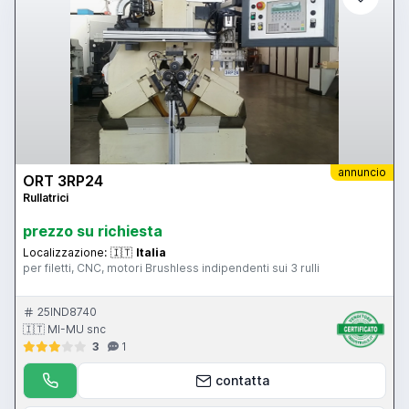
annuncio
ORT 3RP24
Rullatrici
prezzo su richiesta
Localizzazione:
🇮🇹
Italia
per filetti, CNC, motori Brushless indipendenti sui 3 rulli
25IND8740
🇮🇹 MI-MU snc
3
1
contatta