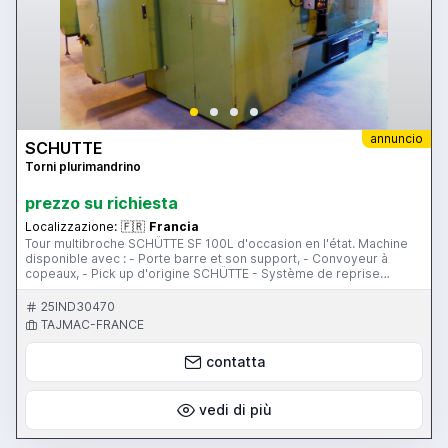
annuncio
SCHUTTE
Torni plurimandrino
prezzo su richiesta
Localizzazione:
🇫🇷
Francia
Tour multibroche SCHÜTTE SF 100L d'occasion en l'état. Machine
disponible avec : - Porte barre et son support, - Convoyeur à
copeaux, - Pick up d'origine SCHÜTTE - Système de reprise
arrière Outillage : - 1 lunette bloc centrale Appareillage et porte
outils : - Sur demande
25IND30470
TAJMAC-FRANCE
contatta
vedi di più