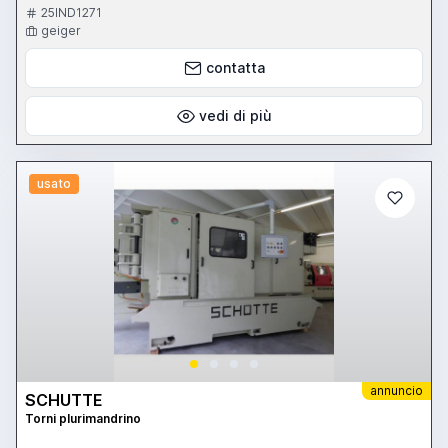
25IND1271
geiger
contatta
vedi di più
usato
annuncio
SCHUTTE
Torni plurimandrino