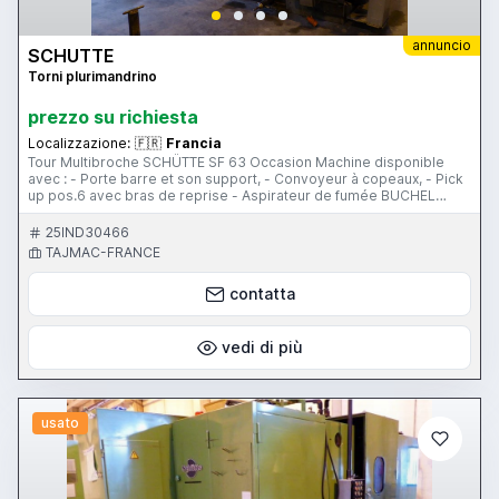
annuncio
SCHUTTE
Torni plurimandrino
prezzo su richiesta
Localizzazione:
🇫🇷
Francia
Tour Multibroche SCHÜTTE SF 63 Occasion Machine disponible
avec : - Porte barre et son support, - Convoyeur à copeaux, - Pick
up pos.6 avec bras de reprise - Aspirateur de fumée BUCHEL
Appareillages et porte outils : - 5 lunettes bloc central, - 1 porte-
outil à raser pos.5
25IND30466
TAJMAC-FRANCE
contatta
vedi di più
usato