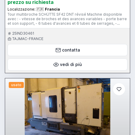
prezzo su richiesta
Localizzazione:
🇫🇷
Francia
Tour multibroche SCHÜTTE SF42 DNT révisé Machine disponible
avec : - vitesse de broches et des avances variables - porte barre
et son support, - 6 tubes d'avances et 6 tubes de serrages, -
armoire électrique neuve, - pompe d'arrosage électrique
Appareillage et porte outils : - sur demande
25IND30461
TAJMAC-FRANCE
contatta
vedi di più
usato