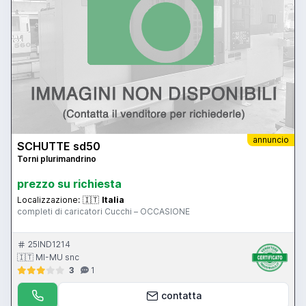
annuncio
SCHUTTE sd50
Torni plurimandrino
prezzo su richiesta
Localizzazione:
🇮🇹
Italia
completi di caricatori Cucchi – OCCASIONE
25IND1214
🇮🇹 MI-MU snc
3
1
contatta