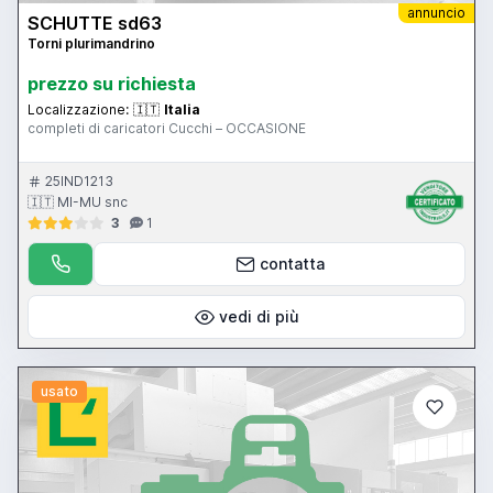
annuncio
SCHUTTE sd63
Torni plurimandrino
prezzo su richiesta
Localizzazione:
🇮🇹
Italia
completi di caricatori Cucchi – OCCASIONE
25IND1213
🇮🇹 MI-MU snc
3
1
contatta
vedi di più
usato