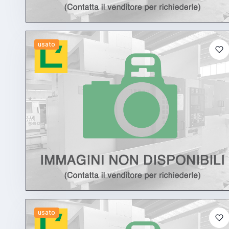
usato
usato