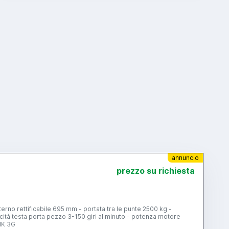
annuncio
prezzo su richiesta
no rettificabile 695 mm - portata tra le punte 2500 kg -
ocità testa porta pezzo 3-150 giri al minuto - potenza motore
IK 3G