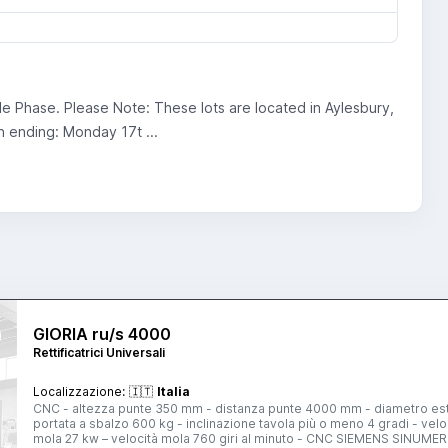
gle Phase. Please Note: These lots are located in Aylesbury,
on ending: Monday 17t ...
GIORIA ru/s 4000
Rettificatrici Universali
Localizzazione:
🇮🇹
Italia
CNC - altezza punte 350 mm - distanza punte 4000 mm - diametro ester
portata a sbalzo 600 kg - inclinazione tavola più o meno 4 gradi - vel
mola 27 kw – velocità mola 760 giri al minuto - CNC SIEMENS SINUMER