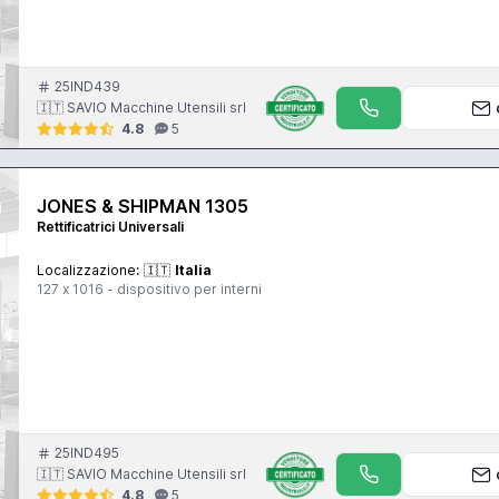
25IND439
🇮🇹 SAVIO Macchine Utensili srl
4.8
5
JONES & SHIPMAN 1305
Rettificatrici Universali
Localizzazione:
🇮🇹
Italia
127 x 1016 - dispositivo per interni
25IND495
🇮🇹 SAVIO Macchine Utensili srl
4.8
5