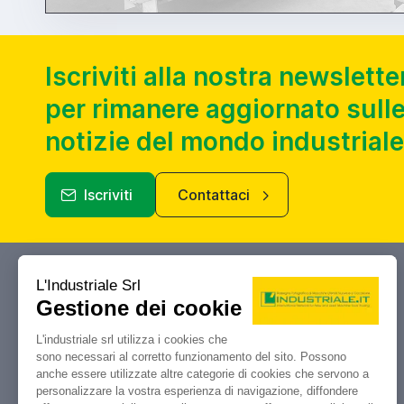
Iscriviti alla nostra newslette
per rimanere aggiornato sulle
notizie del mondo industriale
Iscriviti
Contattaci
Industriale.it
Il tuo portale di riferimento per
compravendita, aste e liquidazioni di
macchine utensili e macchinari
industriali.