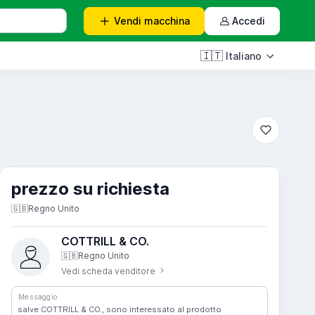
Vendi
macchina
Accedi
🇮🇹
Italiano
prezzo su richiesta
🇬🇧
Regno Unito
COTTRILL & CO.
🇬🇧
Regno Unito
Vedi scheda venditore
Messaggio