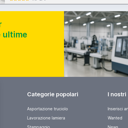
r
 ultime
Categorie popolari
I nostri
Asportazione truciolo
Inserisci a
Lavorazione lamiera
Wanted
Stampaggio
News