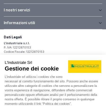
I nostri servizi
Informazioni utili
Dati Legali
L'industriale s.r.l.
P. IVA: 12212870153
Codice Fiscale: 12212870153
Sede Legale
Via Carlo Dolci, 32
20148 Milano (MI)
Italy
Registro Imprese
Iscrizione R.I.: 12212870153
REA: MI-1539011
Capitale sociale: Euro 10.400,00 i.v.