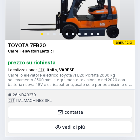
annuncio
TOYOTA 7FB20
Carrelli elevatori Elettrici
prezzo su richiesta
Localizzazione:
🇮🇹
Italia, VARESE
Carrello elevatore elettrico Toyota 7FB20 Portata 2000 kg
sollevamento 3500 mm Integralmente revisionato nel 2020 con
batteria nuova 48V e caricabatteria, usato solo per pochissime ore
dopo la revisione, completo di manuale d'uso e dichiarazione CE,
adeguato alle normativa vigenti, munito di traslatore e sistema di
26IND49270
stabilità attiva (SAS) Ottimo stato, perfettamente funzionante,
🇮🇹 ITALMACHINES SRL
visionabile e disponibile per ogni prova Specifiche Condizioni:
Revisionato integralmente nel 2020 Matricola 20324 Portata: 2000
contatta
Kg Altezza sollevamento max : 3500 mm Sistema di stabilità attiva
(SAS) Trasmissione: Meccanica Ruote: Superelastiche Batteria: 48
Volt Dotazione Batteria Caricacatteria Traslatore Manuale d'uso
Certificato CE
vedi di più