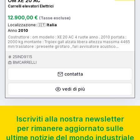
OM XE 20 AC
Carrelli elevatori Elettrici
12.900,00 €
(Tasse escluse)
Localizzazione:
🇮🇹
Italia
Anno
2010
Costruttore : om modello : XE 20 AC 4 ruote anno . 2010 portata :
2000 kg montante : Triplex gall alzata libera altezza massima 4465
mm traslatore : presente girofaro , fari avvisatore acustico
retromarcia sedile con cinture micro uomo a bordo batteria 48 v
nuova con rabbocco automatico dell'acqua ruote anteriori super
25IND9115
elastiche ruote posteriori super elastiche freno di servizio
BMCARRELLI
elettrico/ meccanico bagno olio certificato di conformità carica
batteria incluso 48 v pari al nuovo semicabinato altri carrelli in
contatta
azienda 3937513493 IL MODELLO XE AC SI DISTINGUE PER
AFFIDABILITA' E RIDOTTA MANUTENZIONE IN QUANTO LA SIGLA AC
STA PER CORRENTE ALTERNATA I MOTORI INFATTI NON HANNO LE
SPAZZOLE QUINDI UNA MINORE MANUTENZIONE. 3937513493 altri
vedi di più
carrelli in azienda
Iscriviti alla nostra newsletter
per rimanere aggiornato sulle
ultime notizie del mondo industriale