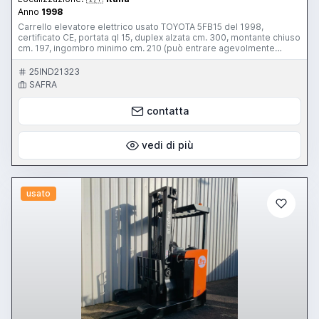
Anno
1998
Carrello elevatore elettrico usato TOYOTA 5FB15 del 1998,
certificato CE, portata ql 15, duplex alzata cm. 300, montante chiuso
cm. 197, ingombro minimo cm. 210 (può entrare agevolmente
dentro container e camion), traslatore, fanaleria, cicalino, batteria
buona, caricabatteria 380 volt, larghezza cm. 105, lunghezza cm.
25IND21323
200, peso 30 ql, forche cm. 110 + altre forche cm. 180. Ottime
SAFRA
condizioni, disponibile video via wa, non ha bisogno di interventi,
vendo per cessazione attività, prezzo iva esclusa
contatta
vedi di più
usato