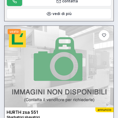
contatta
vedi di più
usato
annuncio
HURTH zsa 551
Sbarbatrici sbavatrici