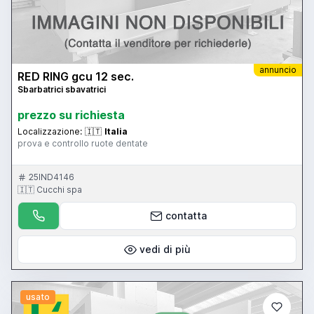
annuncio
RED RING gcu 12 sec.
Sbarbatrici sbavatrici
prezzo su richiesta
Localizzazione:
🇮🇹
Italia
prova e controllo ruote dentate
25IND4146
🇮🇹 Cucchi spa
contatta
vedi di più
usato