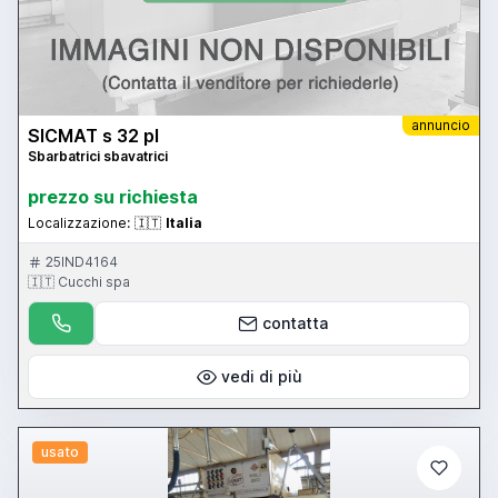
annuncio
SICMAT s 32 pl
Sbarbatrici sbavatrici
prezzo su richiesta
Localizzazione:
🇮🇹
Italia
25IND4164
🇮🇹 Cucchi spa
contatta
vedi di più
usato