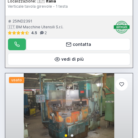
Localizzazione:
🇮🇹
Italia
Verticale tavola girevole - 1 testa
25IND2391
🇮🇹 BM Macchine Utensili S.r.l.
4.5
2
contatta
vedi di più
usato