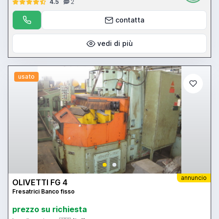
4.5
2
contatta
vedi di più
usato
annuncio
OLIVETTI FG 4
Fresatrici Banco fisso
prezzo su richiesta