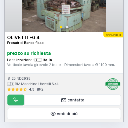
annuncio
OLIVETTI FG 4
Fresatrici Banco fisso
prezzo su richiesta
Localizzazione:
🇮🇹
Italia
Verticale tavola girevole 2 teste - Dimensioni tavola Ø 1100 mm.
25IND2939
🇮🇹 BM Macchine Utensili S.r.l.
4.5
2
contatta
vedi di più