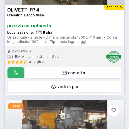
annuncio
OLIVETTI FP 4
Fresatrici Banco fisso
prezzo su richiesta
Localizzazione:
🇮🇹
Italia
Orizzontale - 2 teste - Dimensioni tavola 1500 x 410 mm. - Corsa
longitudinale 1000 mm. - Tipo testa Ingranaggi
25IND2940
🇮🇹 BM Macchine Utensili S.r.l.
4.5
2
contatta
vedi di più
usato