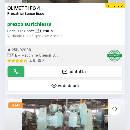
annuncio
OLIVETTI FG 4
Fresatrici Banco fisso
prezzo su richiesta
Localizzazione:
🇮🇹
Italia
Verticale tavola girevole 2 teste
25IND2938
🇮🇹 BM Macchine Utensili S.r.l.
4.5
2
contatta
vedi di più
usato