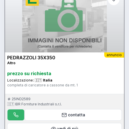
annuncio
PEDRAZZOLI 35X350
Altro
prezzo su richiesta
Localizzazione:
🇮🇹
Italia
completa di caricatore a cassone da mt. 1
25IND2589
🇮🇹 IBR Forniture Industriali s.r.l.
contatta
vedi di più