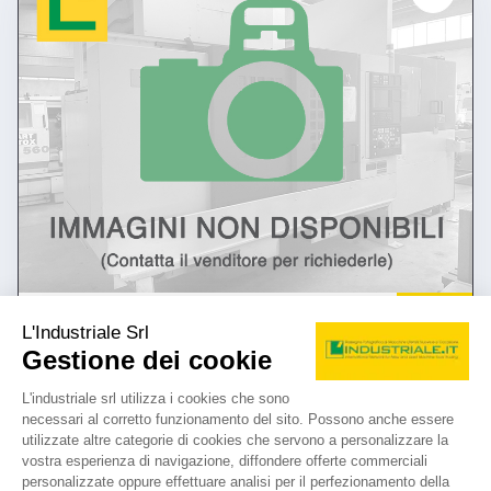
annuncio
MECOF cs 88/g
Fresatrici Banco fisso
prezzo su richiesta
Localizzazione:
🇮🇹
Italia
tavola 8000 x 1060 mm - corse 6300 x 1000 x 1700 mm - attacco
mandrino ISO 50 - motore mandrino a c.c. 14,7 kw - velocita
mandrino 10-1207 giri/min - testa birotativa controllata su 4
posizioni - avanzamento di lavoro 4-2000 mm/min - avanzamento
rapido 4-6000 mm/min - CNC Heidenhain TNC 355
25IND77