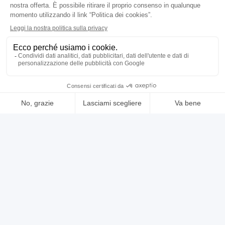
🇮🇹 CASAVOLA spa
4
4
contatta
vedi di più
usato
annuncio
NOVAR kbf
Fresatrici Banco fisso