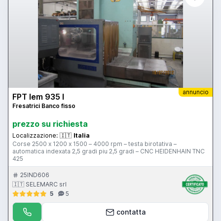
annuncio
FPT lem 935 l
Fresatrici Banco fisso
prezzo su richiesta
Localizzazione:
🇮🇹
Italia
Corse 2500 x 1200 x 1500 – 4000 rpm – testa birotativa –
automatica indexata 2,5 gradi piu 2,5 gradi – CNC HEIDENHAIN TNC
425
25IND606
🇮🇹 SELEMARC srl
5
5
contatta