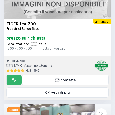
annuncio
TIGER fmt 700
Fresatrici Banco fisso
prezzo su richiesta
Localizzazione:
🇮🇹
Italia
1500 x 700 x 700 mm - testa universale
25IND558
🇮🇹 SAVIO Macchine Utensili srl
4.8
5
contatta
vedi di più
usato