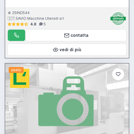
25IND544
🇮🇹 SAVIO Macchine Utensili srl
4.8
5
contatta
vedi di più
usato