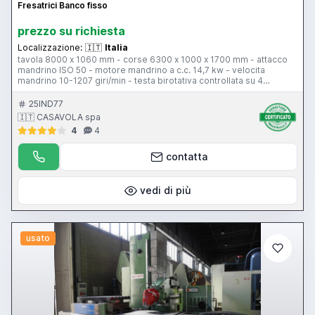
Fresatrici Banco fisso
prezzo su richiesta
Localizzazione:
🇮🇹
Italia
tavola 8000 x 1060 mm - corse 6300 x 1000 x 1700 mm - attacco
mandrino ISO 50 - motore mandrino a c.c. 14,7 kw - velocita
mandrino 10-1207 giri/min - testa birotativa controllata su 4
posizioni - avanzamento di lavoro 4-2000 mm/min - avanzamento
rapido 4-6000 mm/min - CNC Heidenhain TNC 355
25IND77
🇮🇹 CASAVOLA spa
4
4
contatta
vedi di più
usato