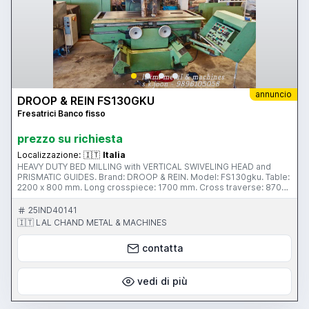
annuncio
DROOP & REIN FS130GKU
Fresatrici Banco fisso
prezzo su richiesta
Localizzazione:
🇮🇹
Italia
HEAVY DUTY BED MILLING with VERTICAL SWIVELING HEAD and
PRISMATIC GUIDES. Brand: DROOP & REIN. Model: FS130gku. Table:
2200 x 800 mm. Long crosspiece: 1700 mm. Cross traverse: 870
mm. Vertical cross: 800 mm. Spindle speed: 20 – 1000 rpm. Spindle
Taper: 50 international. Feeds: 6 – 3000 mm / min. THE MACHINE IS
25IND40141
EQUIPPED WITH DRO.
🇮🇹 LAL CHAND METAL & MACHINES
contatta
vedi di più