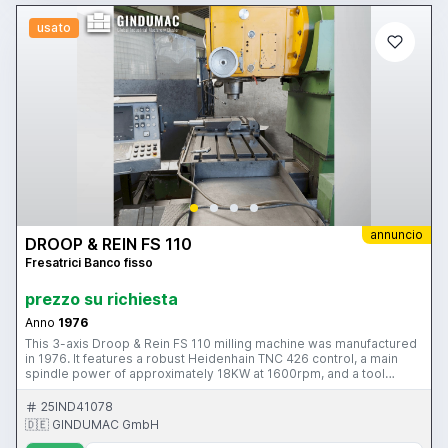
usato
annuncio
DROOP & REIN FS 110
Fresatrici Banco fisso
prezzo su richiesta
Anno
1976
This 3-axis Droop & Rein FS 110 milling machine was manufactured
in 1976. It features a robust Heidenhain TNC 426 control, a main
spindle power of approximately 18KW at 1600rpm, and a tool
holder of ISA 50 (DIN 2080). The machine includes an electric tool
clamp and automatic central lubrication. Ideal for precision milling,
25IND41078
the Droop & Rein FS 110 machine we have for sale. A lot of
🇩🇪 GINDUMAC GmbH
additional accessories are included. Contact us for further details