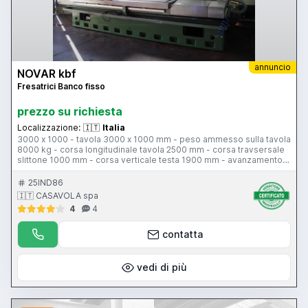
annuncio
NOVAR kbf
Fresatrici Banco fisso
prezzo su richiesta
Localizzazione:
🇮🇹
Italia
3000 x 1000 - tavola 3000 x 1000 mm - peso ammesso sulla tavola
8000 kg - corsa longitudinale tavola 2500 mm - corsa travsersale
slittone 1000 mm - corsa verticale testa 1900 mm - avanzamento
di lavoro 10-2000 mm al minuto - avanzamento rapido asse X
8000 mm al minuto - avanzamento rapido assi Y-Z 10000 mm al
25IND86
minuto – velocità mandrino 10-2250 giri al minuto - tavola girevole
🇮🇹 CASAVOLA spa
controllata 1050 x 1050 mm - testa birotativa controllata KAR-2 -
4
4
cono ISO 50 - potenza mandrino 22 kW - CNC ECS 2301
contatta
vedi di più