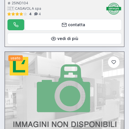
25IND104
🇮🇹 CASAVOLA spa
4
4
contatta
vedi di più
usato