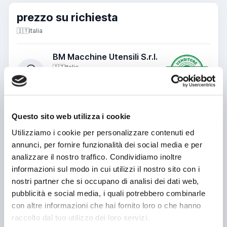
prezzo su richiesta
🇮🇹
Italia
BM Macchine Utensili S.r.l.
🇮🇹
Italia
4.5
2
Vedi scheda venditore
Messaggio
Questo sito web utilizza i cookie
Utilizziamo i cookie per personalizzare contenuti ed
annunci, per fornire funzionalità dei social media e per
analizzare il nostro traffico. Condividiamo inoltre
informazioni sul modo in cui utilizzi il nostro sito con i
Nome o azienda
nostri partner che si occupano di analisi dei dati web,
pubblicità e social media, i quali potrebbero combinarle
Telefono
con altre informazioni che hai fornito loro o che hanno
raccolto dal tuo utilizzo dei loro servizi.