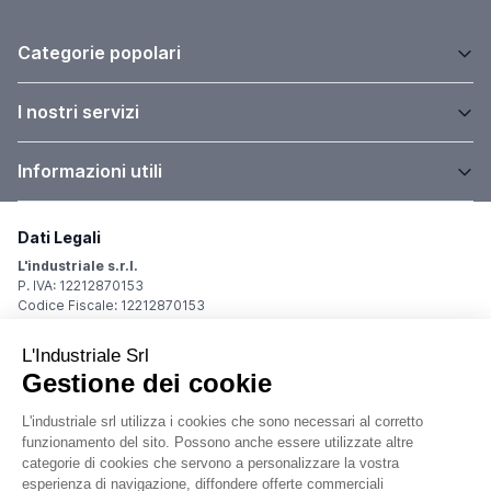
annuncio
MECOF cs 88/g
Fresatrici Banco fisso
prezzo su richiesta
Localizzazione:
🇮🇹
Italia
tavola 8000 x 1060 mm - corse 6300 x 1000 x 1700 mm - attacco
mandrino ISO 50 - motore mandrino a c.c. 14,7 kw - velocita
mandrino 10-1207 giri/min - testa birotativa controllata su 4
posizioni - avanzamento di lavoro 4-2000 mm/min - avanzamento
rapido 4-6000 mm/min - CNC Heidenhain TNC 355
25IND77
🇮🇹 CASAVOLA spa
4
4