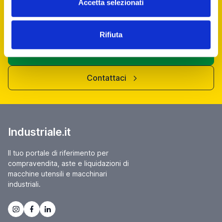
Accetta selezionati
Rifiuta
annuncio
MONFER 300
Fresatrici Banco fisso
prezzo su richiesta
Localizzazione:
🇮🇹
Italia
Automatica - Dimensioni tavola 1000 x 250 mm. - Corsa
longitudinale 330 mm. - Corsa verticale 250 mm. - Tipo testa
ingranaggi
25IND2936
🇮🇹 BM Macchine Utensili S.r.l.
4.5
2
contatta
vedi di più
usato