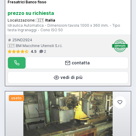
Fresatrici Banco fisso
prezzo su richiesta
Localizzazione:
🇮🇹
Italia
Idraulica Automatica - Dimensioni tavola 1000 x 360 mm. - Tipo
testa Ingranaggi - Cono ISO 50
25IND2924
🇮🇹 BM Macchine Utensili S.r.l.
4.5
2
contatta
vedi di più
usato