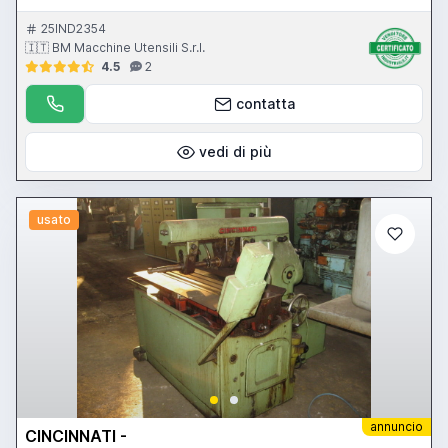
25IND2354
🇮🇹 BM Macchine Utensili S.r.l.
4.5
2
contatta
vedi di più
usato
annuncio
CINCINNATI -