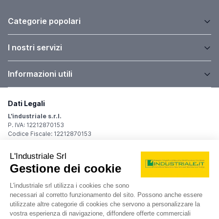
Categorie popolari
I nostri servizi
Informazioni utili
Dati Legali
L'industriale s.r.l.
P. IVA: 12212870153
Codice Fiscale: 12212870153
Sede Legale
Via Carlo Dolci, 32
20148 Milano (MI)
Italy
Registro Imprese
Iscrizione R.I.: 12212870153