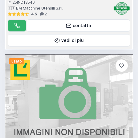
25IND13546
🇮🇹 BM Macchine Utensili S.r.l.
4.5
2
contatta
vedi di più
usato