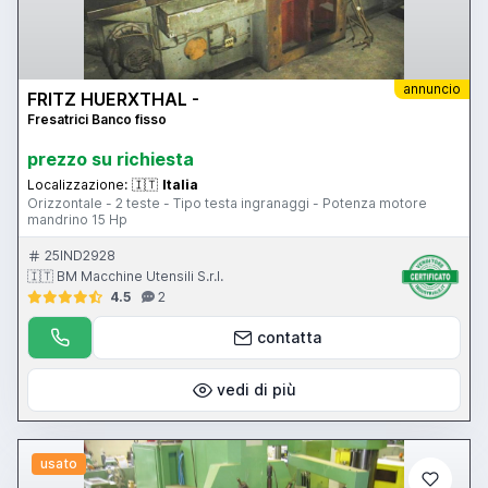
annuncio
FRITZ HUERXTHAL -
Fresatrici Banco fisso
prezzo su richiesta
Localizzazione:
🇮🇹
Italia
Orizzontale - 2 teste - Tipo testa ingranaggi - Potenza motore
mandrino 15 Hp
25IND2928
🇮🇹 BM Macchine Utensili S.r.l.
4.5
2
contatta
vedi di più
usato