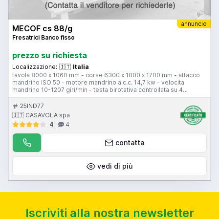
annuncio
MECOF cs 88/g
Fresatrici Banco fisso
prezzo su richiesta
Localizzazione:
🇮🇹
Italia
tavola 8000 x 1060 mm - corse 6300 x 1000 x 1700 mm - attacco
mandrino ISO 50 - motore mandrino a c.c. 14,7 kw - velocita
mandrino 10-1207 giri/min - testa birotativa controllata su 4
posizioni - avanzamento di lavoro 4-2000 mm/min - avanzamento
rapido 4-6000 mm/min - CNC Heidenhain TNC 355
25IND77
🇮🇹 CASAVOLA spa
4
4
contatta
vedi di più
Iscriviti alla nostra newsletter