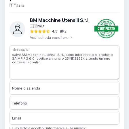
🇮🇹
Italia
BM Macchine Utensili S.r.l.
🇮🇹
Italia
4.5
2
Vedi scheda venditore
Messaggio
Nome o azienda
Telefono
Email
Ho letto e accetto l’informativa sulla privacy