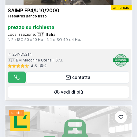
annuncio
SAIMP FP4/U10/2000
Fresatrici Banco fisso
prezzo su richiesta
Localizzazione:
🇮🇹
Italia
N.2 x ISO 50 x 10 Hp - N.1 x ISO 40 x 4 Hp.
25IND5214
🇮🇹 BM Macchine Utensili S.r.l.
4.5
2
contatta
vedi di più
usato