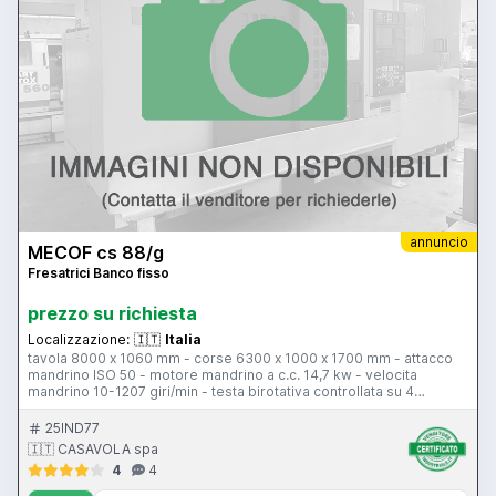
annuncio
MECOF cs 88/g
Fresatrici Banco fisso
prezzo su richiesta
Localizzazione:
🇮🇹
Italia
tavola 8000 x 1060 mm - corse 6300 x 1000 x 1700 mm - attacco
mandrino ISO 50 - motore mandrino a c.c. 14,7 kw - velocita
mandrino 10-1207 giri/min - testa birotativa controllata su 4
posizioni - avanzamento di lavoro 4-2000 mm/min - avanzamento
rapido 4-6000 mm/min - CNC Heidenhain TNC 355
25IND77
🇮🇹 CASAVOLA spa
4
4