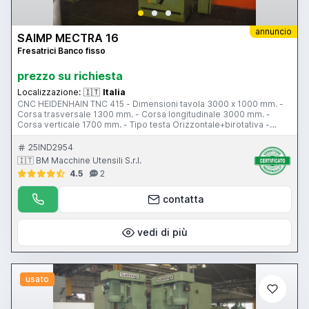
annuncio
SAIMP MECTRA 16
Fresatrici Banco fisso
prezzo su richiesta
Localizzazione:
🇮🇹
Italia
CNC HEIDENHAIN TNC 415 - Dimensioni tavola 3000 x 1000 mm. -
Corsa trasversale 1300 mm. - Corsa longitudinale 3000 mm. -
Corsa verticale 1700 mm. - Tipo testa Orizzontale+birotativa -
Cono ISO 50 - Potenza motore mandrino 22 Kw
25IND2954
🇮🇹 BM Macchine Utensili S.r.l.
4.5
2
contatta
vedi di più
usato