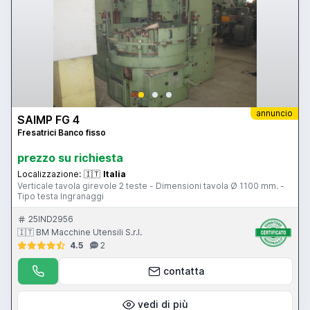
annuncio
SAIMP FG 4
Fresatrici Banco fisso
prezzo su richiesta
Localizzazione:
🇮🇹
Italia
Verticale tavola girevole 2 teste - Dimensioni tavola Ø 1100 mm. -
Tipo testa Ingranaggi
25IND2956
🇮🇹 BM Macchine Utensili S.r.l.
4.5
2
contatta
vedi di più