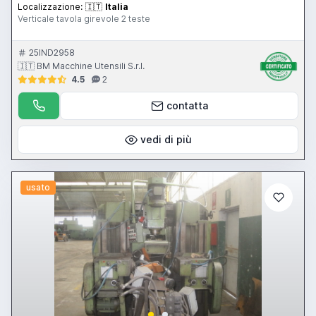
Localizzazione:
🇮🇹
Italia
Verticale tavola girevole 2 teste
25IND2958
🇮🇹 BM Macchine Utensili S.r.l.
4.5
2
contatta
vedi di più
usato