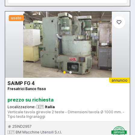
usato
annuncio
SAIMP FG 4
Fresatrici Banco fisso
prezzo su richiesta
Localizzazione:
🇮🇹
Italia
Verticale tavola girevole 2 teste - Dimensioni tavola Ø 1000 mm. -
Tipo testa Ingranaggi
25IND2957
🇮🇹 BM Macchine Utensili S.r.l.