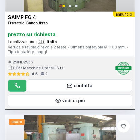
annuncio
SAIMP FG 4
Fresatrici Banco fisso
prezzo su richiesta
Localizzazione:
🇮🇹
Italia
Verticale tavola girevole 2 teste - Dimensioni tavola Ø 1100 mm. -
Tipo testa Ingranaggi
25IND2956
🇮🇹 BM Macchine Utensili S.r.l.
4.5
2
contatta
vedi di più
usato