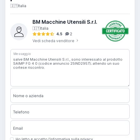
🇮🇹
Italia
BM Macchine Utensili S.r.l.
🇮🇹
Italia
4.5
2
Vedi scheda venditore
Messaggio
Nome o azienda
Telefono
Email
Ho letto e accetto l’informativa sulla privacy