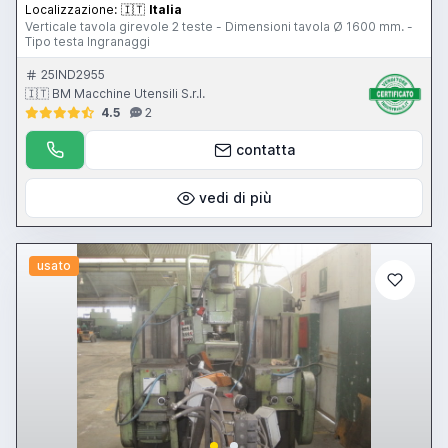
Localizzazione:
🇮🇹
Italia
Verticale tavola girevole 2 teste - Dimensioni tavola Ø 1600 mm. -
Tipo testa Ingranaggi
25IND2955
🇮🇹 BM Macchine Utensili S.r.l.
4.5
2
contatta
vedi di più
usato