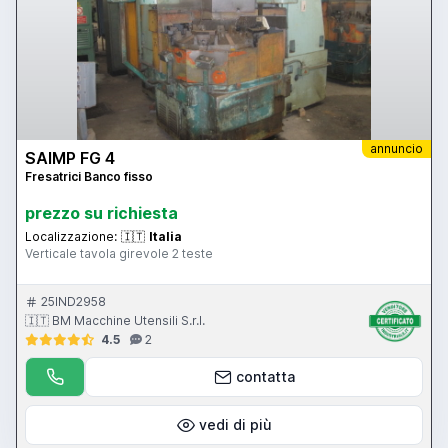
annuncio
SAIMP FG 4
Fresatrici Banco fisso
prezzo su richiesta
Localizzazione:
🇮🇹
Italia
Verticale tavola girevole 2 teste
25IND2958
🇮🇹 BM Macchine Utensili S.r.l.
4.5
2
contatta
vedi di più