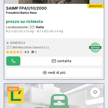
annuncio
SAIMP FP4/U10/2000
Fresatrici Banco fisso
prezzo su richiesta
Localizzazione:
🇮🇹
Italia
N.2 x ISO 50 x 10 Hp - N.1 x ISO 40 x 4 Hp.
25IND5214
🇮🇹 BM Macchine Utensili S.r.l.
4.5
2
contatta
vedi di più
usato