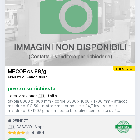
annuncio
MECOF cs 88/g
Fresatrici Banco fisso
prezzo su richiesta
Localizzazione:
🇮🇹
Italia
tavola 8000 x 1060 mm - corse 6300 x 1000 x 1700 mm - attacco
mandrino ISO 50 - motore mandrino a c.c. 14,7 kw - velocita
mandrino 10-1207 giri/min - testa birotativa controllata su 4
posizioni - avanzamento di lavoro 4-2000 mm/min - avanzamento
rapido 4-6000 mm/min - CNC Heidenhain TNC 355
25IND77
🇮🇹 CASAVOLA spa
4
4