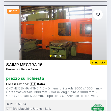
usato
annuncio
SAIMP MECTRA 16
Fresatrici Banco fisso
prezzo su richiesta
Localizzazione:
🇮🇹
Italia
CNC HEIDENHAIN TNC 415 - Dimensioni tavola 3000 x 1000 mm. -
Corsa trasversale 1300 mm. - Corsa longitudinale 3000 mm. -
Corsa verticale 1700 mm. - Tipo testa Orizzontale+birotativa -
Cono ISO 50 - Potenza motore mandrino 22 Kw
25IND2954
🇮🇹 BM Macchine Utensili S.r.l.