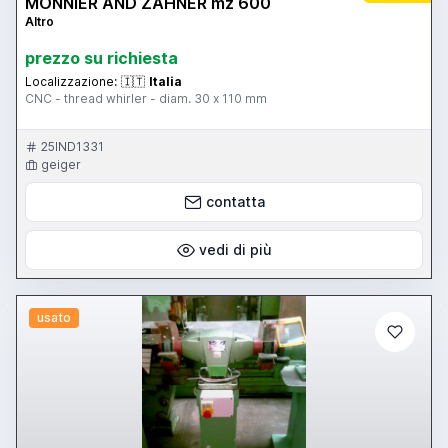
MONNIER AND ZAHNER mz 600
Altro
prezzo su richiesta
Localizzazione:
🇮🇹
Italia
CNC - thread whirler - diam. 30 x 110 mm
25IND1331
geiger
contatta
vedi di più
usato