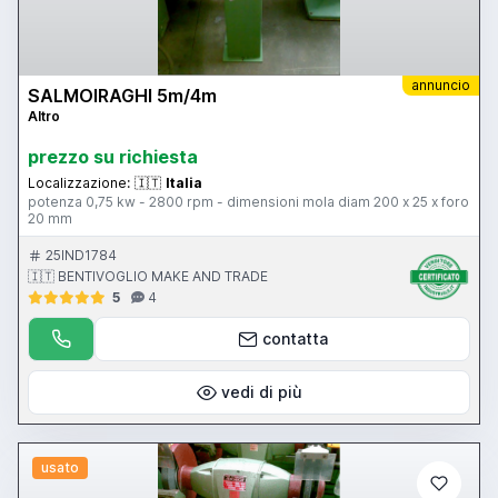
annuncio
SALMOIRAGHI 5m/4m
Altro
prezzo su richiesta
Localizzazione:
🇮🇹
Italia
potenza 0,75 kw - 2800 rpm - dimensioni mola diam 200 x 25 x foro
20 mm
25IND1784
🇮🇹 BENTIVOGLIO MAKE AND TRADE
5
4
contatta
vedi di più
usato