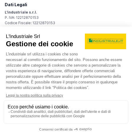
Dati Legali
L'industriale s.r.l.
P. IVA: 12212870153
Codice Fiscale: 12212870153
Sede Legale
Via Carlo Dolci, 32
20148 Milano (MI)
Italy
Registro Imprese
Iscrizione R.I.: 12212870153
REA: MI-1539011
Capitale sociale: Euro 10.400,00 i.v.
Contatti
info@industriale.it
PEC:
industriale@pec.industriale.it
02 8969 3116
© 2026 L'industriale s.r.l. - Tutti i diritti riservati
Informativa privacy - Cookie
|
Condizioni di navigazione
|