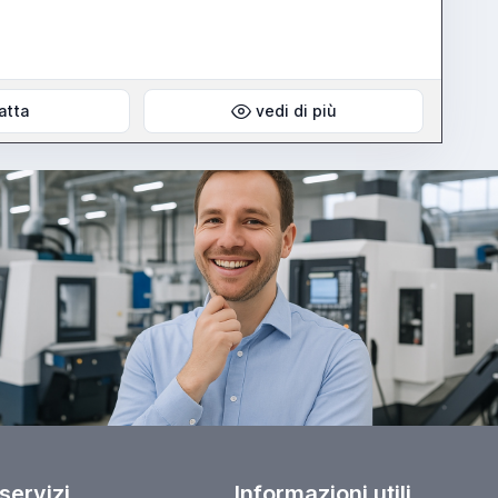
atta
vedi di più
 servizi
Informazioni utili