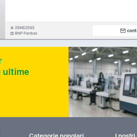
25IND2592
cont
BNP Paribas
r
 ultime
Categorie popolari
I nostri