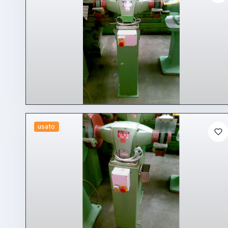
usato