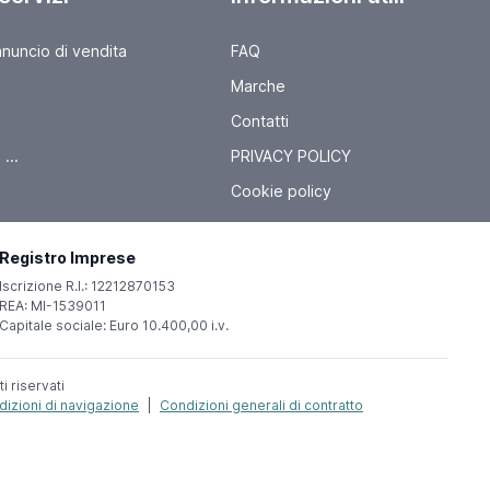
nnuncio di vendita
FAQ
Marche
Contatti
...
PRIVACY POLICY
Cookie policy
Registro Imprese
Iscrizione R.I.: 12212870153
REA: MI-1539011
Capitale sociale: Euro 10.400,00 i.v.
ti riservati
izioni di navigazione
|
Condizioni generali di contratto