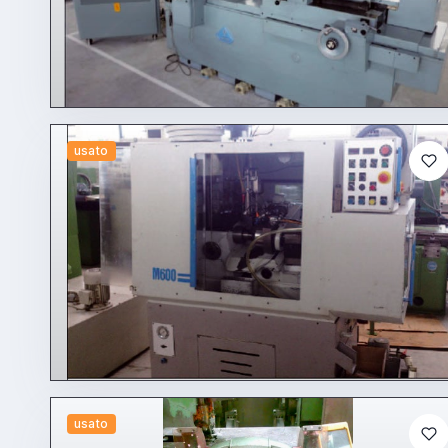
usato
usato