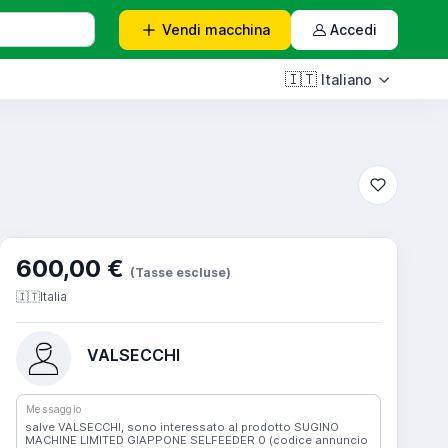
Vendi
macchina
Accedi
🇮🇹
Italiano
600,00 €
(Tasse escluse)
🇮🇹
Italia
VALSECCHI
Messaggio