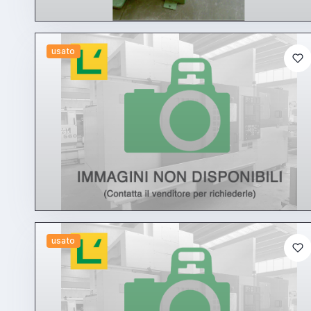
usato
usato