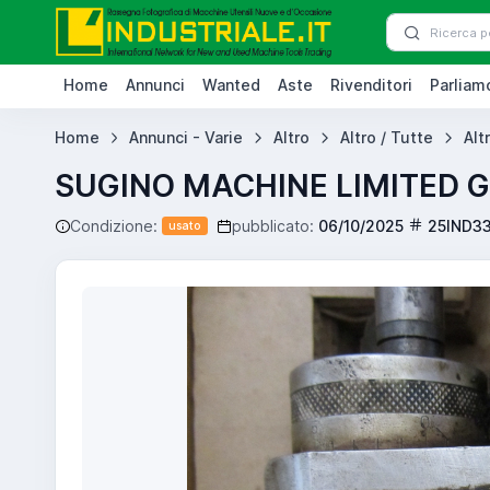
Home
Annunci
Wanted
Aste
Rivenditori
Parliamo
Home
Annunci - Varie
Altro
Altro / Tutte
Alt
SUGINO MACHINE LIMITED 
Condizione:
pubblicato:
06/10/2025
25IND3
usato