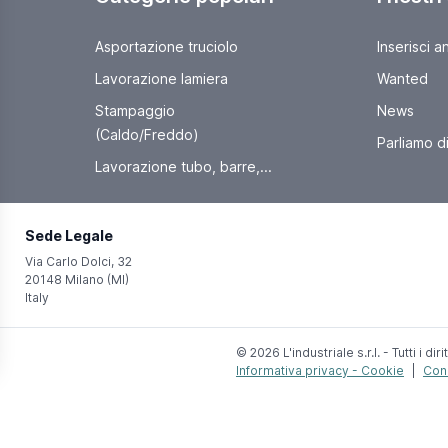
Asportazione truciolo
Inserisci a
Lavorazione lamiera
Wanted
Stampaggio
News
(Caldo/Freddo)
Parliamo di 
Lavorazione tubo, barre,...
Sede Legale
Via Carlo Dolci, 32
20148 Milano (MI)
Italy
© 2026 L'industriale s.r.l. - Tutti i dirit
Informativa privacy - Cookie
|
Cond