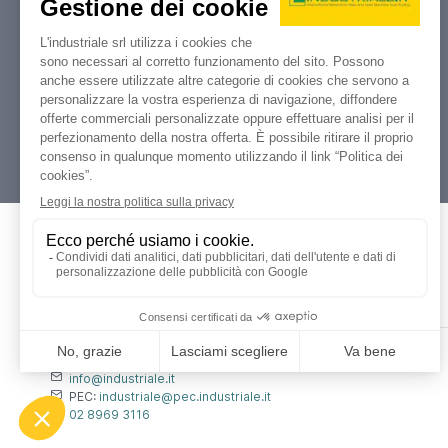
Industriale.it
Il tuo portale di riferimento per
compravendita, aste e liquidazioni di
macchine utensili e macchinari
industriali.
Dati Legali
L'industriale s.r.l.
P. IVA: 12212870153
Codice Fiscale: 12212870153
Contatti
info@industriale.it
PEC:
industriale@pec.industriale.it
02 8969 3116