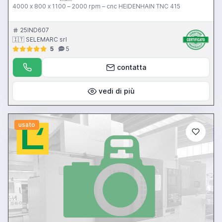
4000 x 800 x 1100 – 2000 rpm – cnc HEIDENHAIN TNC 415
25IND607
🇮🇹 SELEMARC srl
5
5
contatta
vedi di più
usato