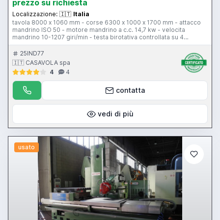
prezzo su richiesta
Localizzazione:
🇮🇹
Italia
tavola 8000 x 1060 mm - corse 6300 x 1000 x 1700 mm - attacco
mandrino ISO 50 - motore mandrino a c.c. 14,7 kw - velocita
mandrino 10-1207 giri/min - testa birotativa controllata su 4
posizioni - avanzamento di lavoro 4-2000 mm/min - avanzamento
rapido 4-6000 mm/min - CNC Heidenhain TNC 355
25IND77
🇮🇹 CASAVOLA spa
4
4
contatta
vedi di più
usato