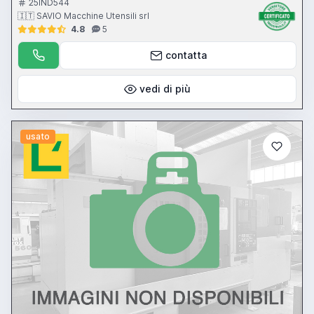
25IND544
🇮🇹 SAVIO Macchine Utensili srl
4.8
5
contatta
vedi di più
usato