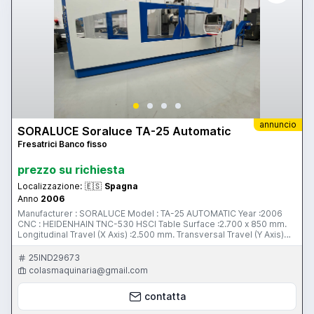
annuncio
SORALUCE Soraluce TA-25 Automatic
Fresatrici Banco fisso
prezzo su richiesta
Localizzazione:
🇪🇸
Spagna
Anno
2006
Manufacturer : SORALUCE Model : TA-25 AUTOMATIC Year :2006
CNC : HEIDENHAIN TNC-530 HSCI Table Surface :2.700 x 850 mm.
Longitudinal Travel (X Axis) :2.500 mm. Transversal Travel (Y Axis)
:1.000 mm. Vertical Travel (Z Axis) :1.000 mm. Working Feeds (X/Y/Z)
:10.000 mm/min Rapid Traverse :25.000 mm/min Head Type :
25IND29673
Automático 2. 5º/2. 5º Taper :ISO 50 DIN 69871 AD Turning Speeds
colasmaquinaria@gmail.com
:3.000 rpm Head Power :22 kW Automatic Tool Charger :INCLUDED
ATC Positions :24 Integral protecting guards :INCLUDED Double
contatta
chip conveyor :INCLUDED Internal Coolant 20 Bar :INCLUDED
Rotary table Spirsin Mod 81 660 /D800 HV :INCLUDED Ø rotary