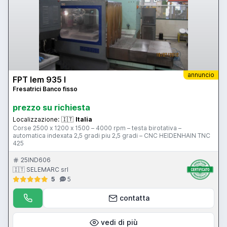
annuncio
FPT lem 935 l
Fresatrici Banco fisso
prezzo su richiesta
Localizzazione:
🇮🇹
Italia
Corse 2500 x 1200 x 1500 – 4000 rpm – testa birotativa –
automatica indexata 2,5 gradi piu 2,5 gradi – CNC HEIDENHAIN TNC
425
25IND606
🇮🇹 SELEMARC srl
5
5
contatta
vedi di più