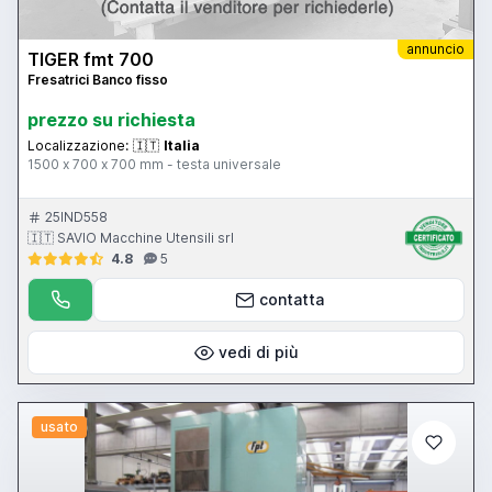
annuncio
TIGER fmt 700
Fresatrici Banco fisso
prezzo su richiesta
Localizzazione:
🇮🇹
Italia
1500 x 700 x 700 mm - testa universale
25IND558
🇮🇹 SAVIO Macchine Utensili srl
4.8
5
contatta
vedi di più
usato