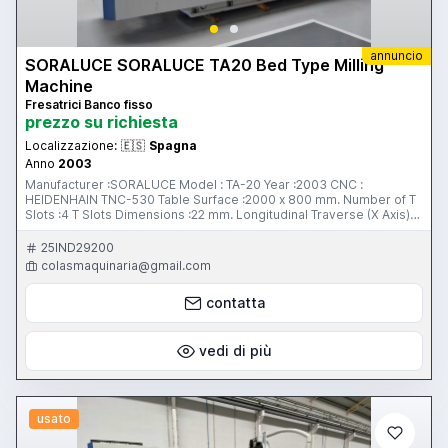
annuncio
SORALUCE SORALUCE TA20 Bed Type Milling
Machine
Fresatrici Banco fisso
prezzo su richiesta
Localizzazione:
🇪🇸
Spagna
Anno
2003
Manufacturer :SORALUCE Model : TA-20 Year :2003 CNC :
HEIDENHAIN TNC-530 Table Surface :2000 x 800 mm. Number of T
Slots :4 T Slots Dimensions :22 mm. Longitudinal Traverse (X Axis)
:2000 mm. Transversal Traverse (Y Axis) :800 mm. Vertical Traverse
(Z Axis) :800 mm. Working Feeds (X/Y/Z) :10.000 mm/min Rapid
25IND29200
Traverse :20.000 mm/min Head Type :Universal Taper :ISO 50
colasmaquinaria@gmail.com
Turning Speeds :20-3000 rpm Head Power :22 Kw Hydraulic Tool
Clamping System :INCLUDED EC Guarding : INCLUDED Carrying
contatta
Load Table :4.000 kg. Machine Weight :10.000 kg. Portable
Handwheel :Heidenhain HR-410 3D-Rot :INCLUDED Machine
Dimension :6.605x3.315x2.730 mm More information
https://www.maquinariacolas.com/en/machinery/soraluce-ta-20/
vedi di più
usato