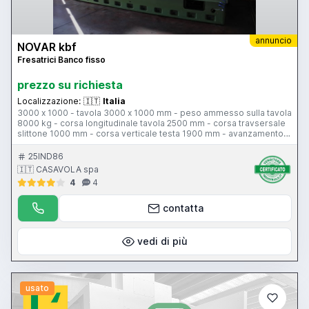
annuncio
NOVAR kbf
Fresatrici Banco fisso
prezzo su richiesta
Localizzazione:
🇮🇹
Italia
3000 x 1000 - tavola 3000 x 1000 mm - peso ammesso sulla tavola
8000 kg - corsa longitudinale tavola 2500 mm - corsa travsersale
slittone 1000 mm - corsa verticale testa 1900 mm - avanzamento
di lavoro 10-2000 mm al minuto - avanzamento rapido asse X
8000 mm al minuto - avanzamento rapido assi Y-Z 10000 mm al
25IND86
minuto – velocità mandrino 10-2250 giri al minuto - tavola girevole
🇮🇹 CASAVOLA spa
controllata 1050 x 1050 mm - testa birotativa controllata KAR-2 -
4
4
cono ISO 50 - potenza mandrino 22 kW - CNC ECS 2301
contatta
vedi di più
usato