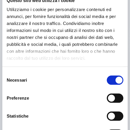
Questo sito web utilizza i cookie
Utilizziamo i cookie per personalizzare contenuti ed
contatta
annunci, per fornire funzionalità dei social media e per
analizzare il nostro traffico. Condividiamo inoltre
vedi di più
informazioni sul modo in cui utilizzi il nostro sito con i
nostri partner che si occupano di analisi dei dati web,
usato
pubblicità e social media, i quali potrebbero combinarle
con altre informazioni che hai fornito loro o che hanno
raccolto dal tuo utilizzo dei loro servizi.
Selezione
Necessari
del
consenso
Preferenze
annuncio
ROSA ERMANDO 40
Trapani A colonna
Statistiche
prezzo su richiesta
Localizzazione:
🇮🇹
Italia