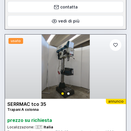
contatta
vedi di più
usato
annuncio
SERRMAC tco 35
Trapani A colonna
prezzo su richiesta
Localizzazione:
🇮🇹
Italia