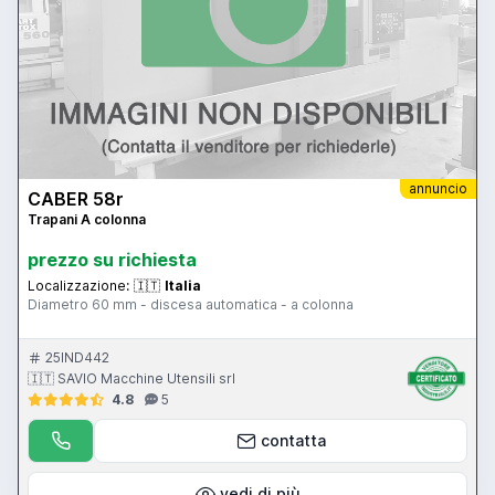
annuncio
CABER 58r
Trapani A colonna
prezzo su richiesta
Localizzazione:
🇮🇹
Italia
Diametro 60 mm - discesa automatica - a colonna
25IND442
🇮🇹 SAVIO Macchine Utensili srl
4.8
5
contatta
vedi di più