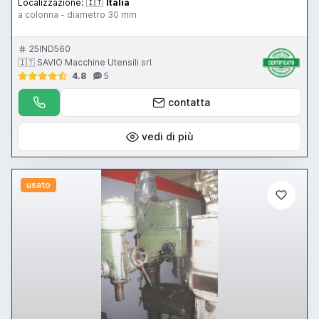
Localizzazione:
🇮🇹
Italia
a colonna - diametro 30 mm
25IND560
🇮🇹 SAVIO Macchine Utensili srl
4.8
5
contatta
vedi di più
usato