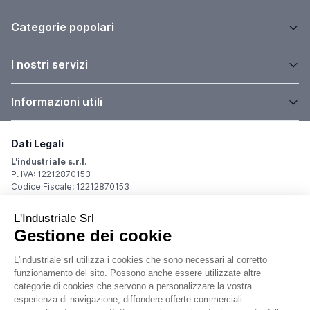
Categorie popolari
I nostri servizi
Informazioni utili
Dati Legali
L'industriale s.r.l.
P. IVA: 12212870153
Codice Fiscale: 12212870153
Sede Legale
Via Carlo Dolci, 32
20148 Milano (MI)
Italy
Registro Imprese
Iscrizione R.I.: 12212870153