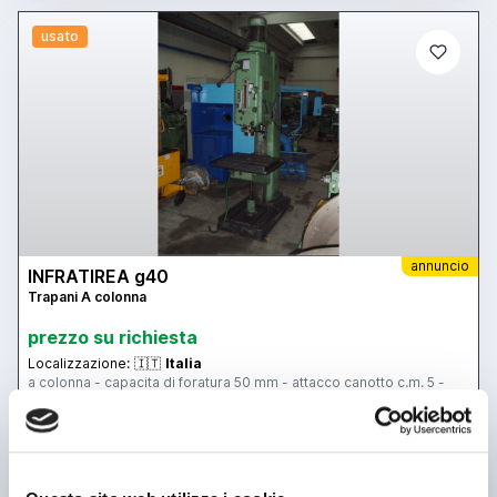
usato
annuncio
INFRATIREA g40
Trapani A colonna
prezzo su richiesta
Localizzazione:
🇮🇹
Italia
a colonna - capacita di foratura 50 mm - attacco canotto c.m. 5 -
corsa canotto 280 mm - discesa automatica testa e canotto - vel di
rotazione 31,5 - 1400 rpm - max distanza mandrino tavola 600 mm
- tavola 500x630 mm - cambio ad ingranaggi - avanzamento 0,12-
1,72
25IND1661
🇮🇹 BENTIVOGLIO MAKE AND TRADE
5
4