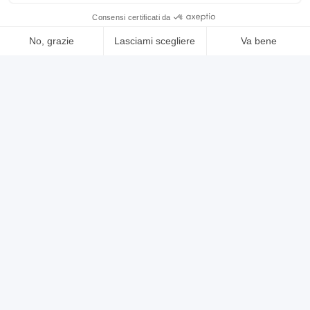
annuncio
MECOF cs 88/g
Fresatrici Banco fisso
prezzo su richiesta
Localizzazione:
🇮🇹
Italia
tavola 8000 x 1060 mm - corse 6300 x 1000 x 1700 mm - attacco
mandrino ISO 50 - motore mandrino a c.c. 14,7 kw - velocita
mandrino 10-1207 giri/min - testa birotativa controllata su 4
posizioni - avanzamento di lavoro 4-2000 mm/min - avanzamento
rapido 4-6000 mm/min - CNC Heidenhain TNC 355
25IND77
🇮🇹 CASAVOLA spa
4
4