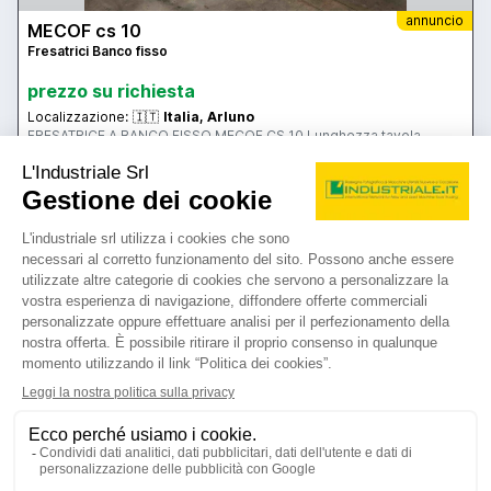
annuncio
MECOF cs 10
Fresatrici Banco fisso
prezzo su richiesta
Localizzazione:
🇮🇹
Italia, Arluno
FRESATRICE A BANCO FISSO MECOF CS 10 Lunghezza tavola
6.000 mm. Larghezza tavola 1.030 mm. Corsa trasversale
montante 4.300 mm. Corsa verticale testa 1.200 mm. Corsa
trasversale ram 970 mm. Velocita’ rotazione mandrino - N. 27; 35 -
2.000 g/min. Cono mandrino ISO 50 Potenza motore mandrino 18
26IND49023
hp. Peso totale 16 tonn. Completa di: - visualizzatore - testa a
🇮🇹 NUOVA LOMBARMET spa
fresare universale
4.1
9
contatta
vedi di più
usato