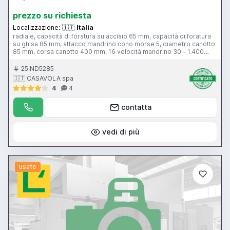
prezzo su richiesta
Localizzazione:
🇮🇹
Italia
radiale, capacità di foratura su acciaio 65 mm, capacità di foratura
su ghisa 85 mm, attacco mandrino cono morse 5, diametro canotto
85 mm, corsa canotto 400 mm, 16 velocità mandrino 30 - 1.400
giri/min, sbraccio 2.000 mm, bloccaggi centralizzati, con cubo
25IND5285
🇮🇹 CASAVOLA spa
4
4
contatta
vedi di più
usato