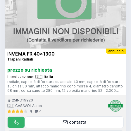
annuncio
INVEMA FR 40x1300
Trapani Radiali
prezzo su richiesta
Localizzazione:
🇮🇹
Italia
radiale, capacità di foratura su acciaio 40 mm, capacità di foratura
su ghisa 50 mm, attacco mandrino cono morse 4, diametro canotto
68 mm, corsa canotto 280 mm, 12 velocità mandrino 52 - 2.000
giri/min, sbraccio 1.300 mm, bloccaggi centralizzati, con cubo
inclinabile.
25IND19920
🇮🇹 CASAVOLA spa
4
4
contatta