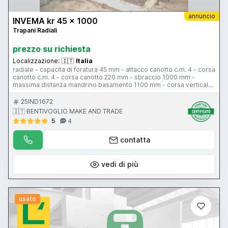
annuncio
INVEMA kr 45 x 1000
Trapani Radiali
prezzo su richiesta
Localizzazione:
🇮🇹
Italia
radiale - capacita di foratura 45 mm - attacco canotto c.m. 4 - corsa
canotto c.m. 4 - corsa canotto 220 mm - sbraccio 1000 mm -
massima distanza mandrino basamento 1100 mm - corsa verticale
480 mm - bloccaggi centralizzati - potenza motore 3 HP - vel di
rotazione 32-2500 rpm
25IND1672
🇮🇹 BENTIVOGLIO MAKE AND TRADE
5
4
contatta
vedi di più
usato