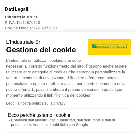
Dati Legali
L'industriale s.r.l.
P. IVA: 12212870153
Codice Fiscale: 12212870153
Sede Legale
Via Carlo Dolci, 32
20148 Milano (MI)
Italy
Registro Imprese
Iscrizione R.I.: 12212870153
REA: MI-1539011
Capitale sociale: Euro 10.400,00 i.v.
Contatti
info@industriale.it
PEC:
industriale@pec.industriale.it
02 8969 3116
© 2026 L'industriale s.r.l. - Tutti i diritti riservati