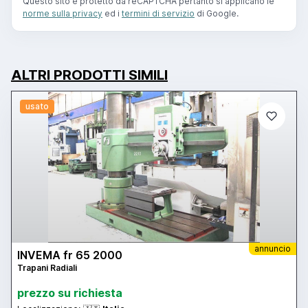
Questo sito è protetto da reCAPTCHA pertanto si applicano le
norme sulla privacy
ed i
termini di servizio
di Google.
ALTRI PRODOTTI SIMILI
usato
annuncio
INVEMA fr 65 2000
Trapani Radiali
prezzo su richiesta