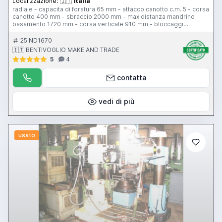
Localizzazione:
🇮🇹
Italia
radiale - capacita di foratura 65 mm - attacco canotto c.m. 5 - corsa
canotto 400 mm - sbraccio 2000 mm - max distanza mandrino
basamento 1720 mm - corsa verticale 910 mm - bloccaggi
centralizzati - potenza motore 7,5 CV - vel di rotazione 30-1400
rpm
25IND1670
🇮🇹 BENTIVOGLIO MAKE AND TRADE
5
4
contatta
vedi di più
usato