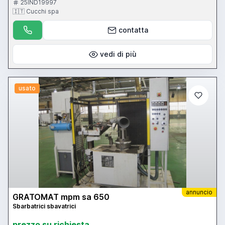
25IND19997
🇮🇹 Cucchi spa
contatta
vedi di più
usato
annuncio
GRATOMAT mpm sa 650
Sbarbatrici sbavatrici
prezzo su richiesta