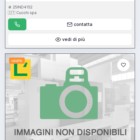
25IND4152
🇮🇹 Cucchi spa
contatta
vedi di più
usato