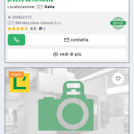
Localizzazione:
🇮🇹
Italia
25IND2313
🇮🇹 BM Macchine Utensili S.r.l.
4.5
2
contatta
vedi di più
usato