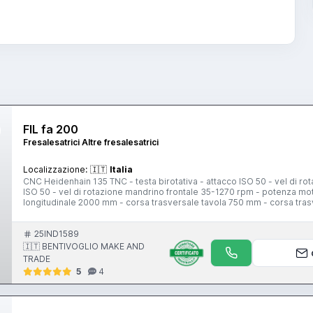
FIL fa 200
Fresalesatrici Altre fresalesatrici
Localizzazione:
🇮🇹
Italia
CNC Heidenhain 135 TNC - testa birotativa - attacco ISO 50 - vel di r
ISO 50 - vel di rotazione mandrino frontale 35-1270 rpm - potenza m
longitudinale 2000 mm - corsa trasversale tavola 750 mm - corsa tras
comando - peso 10000 kg
25IND1589
🇮🇹 BENTIVOGLIO MAKE AND
TRADE
5
4