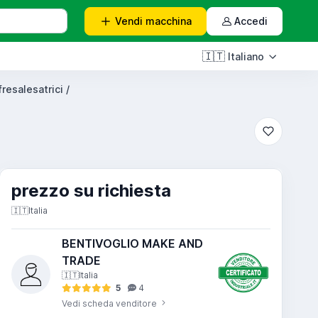
Vendi
macchina
Accedi
🇮🇹
Italiano
fresalesatrici /
prezzo su richiesta
🇮🇹
Italia
BENTIVOGLIO MAKE AND
TRADE
🇮🇹
Italia
5
4
Vedi scheda venditore