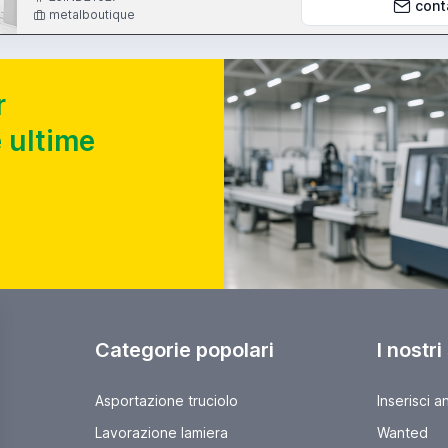
cont
metalboutique
r
 ultime
Categorie popolari
I nostri
Asportazione truciolo
Inserisci a
Lavorazione lamiera
Wanted