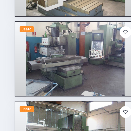
usato
usato