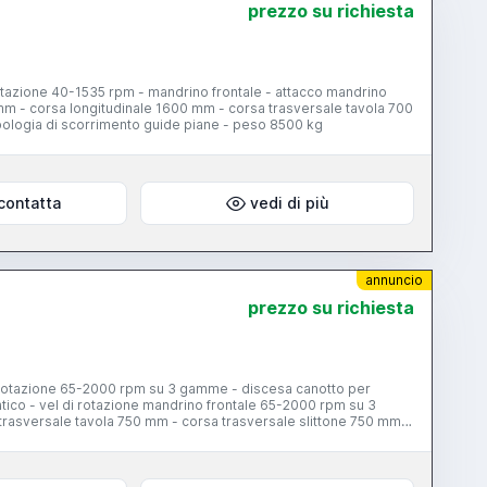
prezzo su richiesta
rotazione 40-1535 rpm - mandrino frontale - attacco mandrino
 mm - corsa longitudinale 1600 mm - corsa trasversale tavola 700
pologia di scorrimento guide piane - peso 8500 kg
contatta
vedi di più
annuncio
prezzo su richiesta
i rotazione 65-2000 rpm su 3 gamme - discesa canotto per
atico - vel di rotazione mandrino frontale 65-2000 rpm su 3
asversale tavola 750 mm - corsa trasversale slittone 750 mm -
- peso 7500 kg