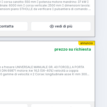
0  corsa canotto: 550 mm  potenza motore mandrino: 37 kW 
mensioni piano STHOLLE da verificare  pulsantiera di comando 
idimento: prolunga di alesatura 770 mm  evacuatore trucioli 
a 1500
contatta
vedi di più
annuncio
prezzo su richiesta
teste a fresare UNIVERSALE MANUALE GR. 40 FORCELLA PORTA
000 gamme di velocità: n 2 Corse: longitudinale asse X: mm 3000
lavoro: mm 3500x1000x950 interesse cave a T: n 8
m 125 lunghezza massima utensile: mm 300 Peso totale della