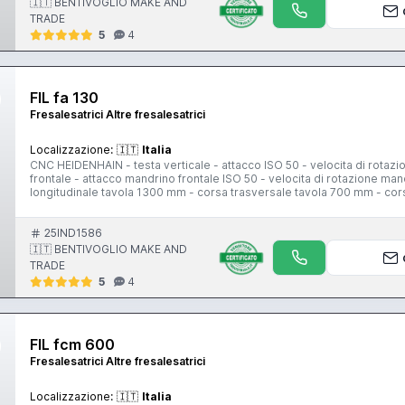
🇮🇹 BENTIVOGLIO MAKE AND
TRADE
5
4
FIL fa 130
Fresalesatrici Altre fresalesatrici
Localizzazione:
🇮🇹
Italia
CNC HEIDENHAIN - testa verticale - attacco ISO 50 - velocita di rotazion
frontale - attacco mandrino frontale ISO 50 - velocita di rotazione m
longitudinale tavola 1300 mm - corsa trasversale tavola 700 mm - cor
tipologia di scorrimento a guide piane - pensile di comando - volantin
25IND1586
🇮🇹 BENTIVOGLIO MAKE AND
TRADE
5
4
FIL fcm 600
Fresalesatrici Altre fresalesatrici
Localizzazione:
🇮🇹
Italia