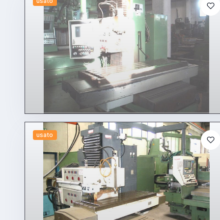
usato
usato