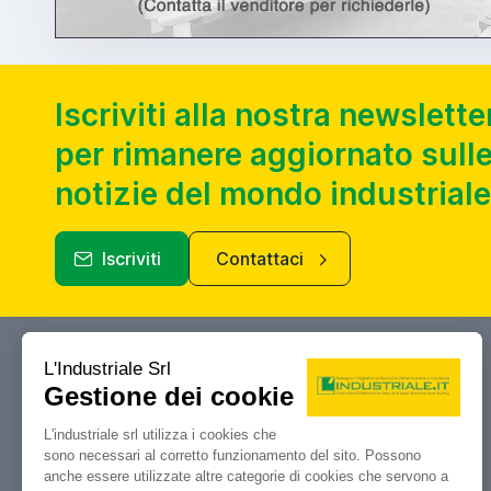
Iscriviti alla nostra newslette
per rimanere aggiornato sulle
notizie del mondo industriale
Iscriviti
Contattaci
Industriale.it
Il tuo portale di riferimento per
compravendita, aste e liquidazioni di
macchine utensili e macchinari