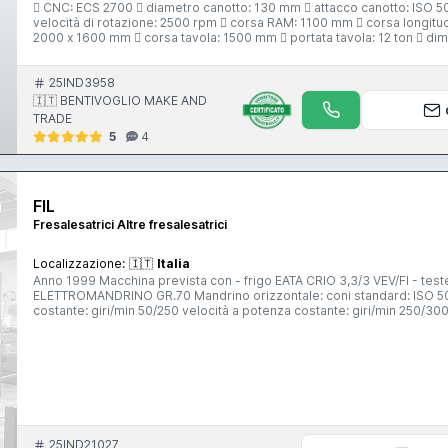
 CNC: ECS 2700  diametro canotto: 130 mm  attacco canotto: ISO 5
velocità di rotazione: 2500 rpm  corsa RAM: 1100 mm  corsa longitudinale: 6000 mm  corsa verticale: 2500 mm  dimensioni tavola:
2000 x 1600 mm  corsa tavola: 1500 mm  portata tavola: 12 ton  di
testa a fresare bi rotativa automatica (2,5° + 2,5°)  supporto di irrig
cambio teste automatico con pick up  tavola rototr. 2000 x 1600 cors
25IND3958
🇮🇹 BENTIVOGLIO MAKE AND
TRADE
5
4
FIL
Fresalesatrici Altre fresalesatrici
Localizzazione:
🇮🇹
Italia
Anno 1999 Macchina prevista con - frigo EATA CRIO 3,3/3 VEV/FI - 
ELETTROMANDRINO GR.70 Mandrino orizzontale: coni standard: ISO 50 DIN 69871 motore: kw 16,5 (S6-40%) velocità a coppia
costante: giri/min 50/250 velocità a potenza costante: giri/min 250/3
trasversale asse Y: mm 1000 verticale asse Z: mm 1250 Tavola fissa: superficie di 
carico max ammesso sulla tavola: kg/m2 20000 Avanzamenti: rapidi assi X,Y,Z: mm/min 12000 lavoro assi X,Y,Z: mm/min 5/6000
Utensili: peso massimo utensile: kg 15 diametro massimo utensile: m
macchina: 23.300 kg
25IND21027