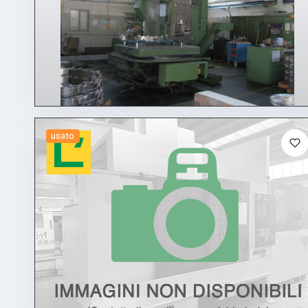
usato