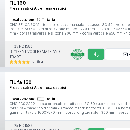
FIL 160
Fresalesatrici Altre fresalesatrici
Localizzazione:
🇮🇹
Italia
CNC SELCA 3045 - testa birotativa manuale - attacco ISO 50 - vel di 
frontale ISO 50 - vel di rotazione m.f. 35-1270 rpm - tavola 1950x650
mm - corsa trasversale slittone 900 mm - corsa verticale 850 mm - ti
25IND1580
🇮🇹 BENTIVOGLIO MAKE AND
TRADE
5
4
FIL fa 130
Fresalesatrici Altre fresalesatrici
Localizzazione:
🇮🇹
Italia
CNC ECS 2302 - testa orientabile - attacco ISO 50 automatico - vel d
foratura - mandrino frontale - attacco mandrino frontale ISO 50 autom
gamme - tavola 1600x570 mm - corsa longitudinale 1300 mm - corsa tr
corsa verticale 750 mm - pendile di comando - volantino elettronico 
25IND1583