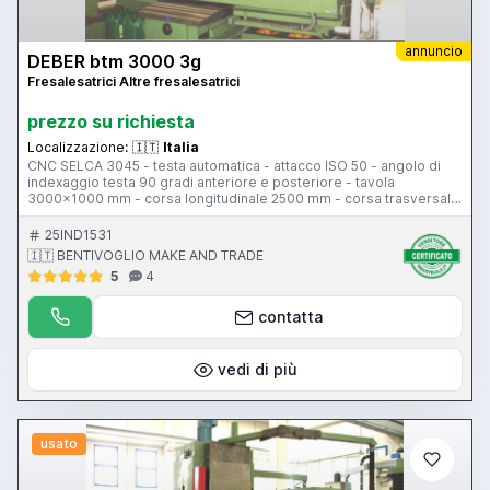
annuncio
DEBER btm 3000 3g
Fresalesatrici Altre fresalesatrici
prezzo su richiesta
Localizzazione:
🇮🇹
Italia
CNC SELCA 3045 - testa automatica - attacco ISO 50 - angolo di
indexaggio testa 90 gradi anteriore e posteriore - tavola
3000x1000 mm - corsa longitudinale 2500 mm - corsa trasversale
600 mm - corsa verticale 1500 mm - pensile di comando
25IND1531
🇮🇹 BENTIVOGLIO MAKE AND TRADE
5
4
contatta
vedi di più
usato