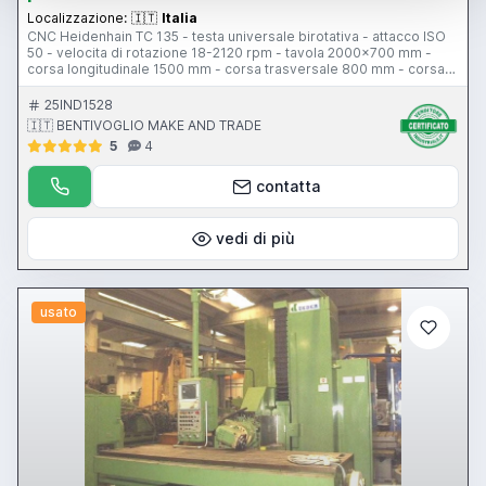
Localizzazione:
🇮🇹
Italia
CNC Heidenhain TC 135 - testa universale birotativa - attacco ISO
50 - velocita di rotazione 18-2120 rpm - tavola 2000x700 mm -
corsa longitudinale 1500 mm - corsa trasversale 800 mm - corsa
verticale 1300 mm - pensile di comando - volantino elettronico -
protezione antinfortunistica
25IND1528
🇮🇹 BENTIVOGLIO MAKE AND TRADE
5
4
contatta
vedi di più
usato