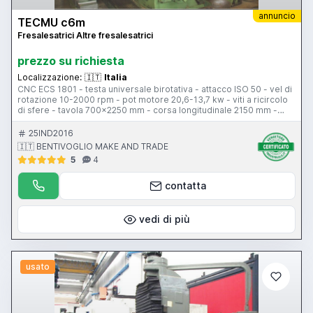
annuncio
TECMU c6m
Fresalesatrici Altre fresalesatrici
prezzo su richiesta
Localizzazione:
🇮🇹
Italia
CNC ECS 1801 - testa universale birotativa - attacco ISO 50 - vel di
rotazione 10-2000 rpm - pot motore 20,6-13,7 kw - viti a ricircolo
di sfere - tavola 700x2250 mm - corsa longitudinale 2150 mm -
corsa trasversale 1300 mm - corsa verticale 800 mm - tipologia di
scorrimento guide piane - pensile di comando - volantino
25IND2016
elettronico
🇮🇹 BENTIVOGLIO MAKE AND TRADE
5
4
contatta
vedi di più
usato