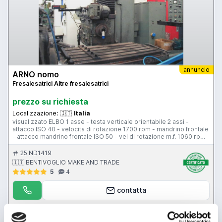
annuncio
ARNO nomo
Fresalesatrici Altre fresalesatrici
prezzo su richiesta
Localizzazione:
🇮🇹
Italia
visualizzato ELBO 1 asse - testa verticale orientabile 2 assi -
attacco ISO 40 - velocita di rotazione 1700 rpm - mandrino frontale
- attacco mandrino frontale ISO 50 - vel di rotazione m.f. 1060 rpm
- tavola 1600x780 mm - corsa longitudinale tavola 1500 mm -
corsa trasversale tavola 750 mm - corsa trasversale slittone 650
25IND1419
mm - corsa verticale 750 mm - pensili di comando
🇮🇹 BENTIVOGLIO MAKE AND TRADE
5
4
contatta
vedi di più