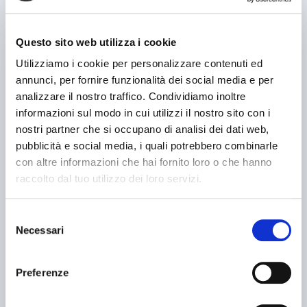
usato
Questo sito web utilizza i cookie
Utilizziamo i cookie per personalizzare contenuti ed
annunci, per fornire funzionalità dei social media e per
analizzare il nostro traffico. Condividiamo inoltre
informazioni sul modo in cui utilizzi il nostro sito con i
nostri partner che si occupano di analisi dei dati web,
pubblicità e social media, i quali potrebbero combinarle
con altre informazioni che hai fornito loro o che hanno
annuncio
raccolto dal tuo utilizzo dei loro servizi.
ARNO nomo fbf 1500
Fresalesatrici Altre fresalesatrici
Selezione
prezzo su richiesta
Necessari
del
Localizzazione:
🇮🇹
Italia
consenso
CNC posizionatore Heidenhain - testa tipo a forcella - attacco ISO
50 idraulico - motori in c.c. - viti a ricircolo di sfere - mandrino
frontale con attacco ISO 50 idraulico - tavola 1500x700 mm - corsa
Preferenze
longitudinale 1200 mm - corsa trasversale 680 mm - corsa
verticale 1000 mm - pensile di comando
25IND1422
🇮🇹 BENTIVOGLIO MAKE AND TRADE