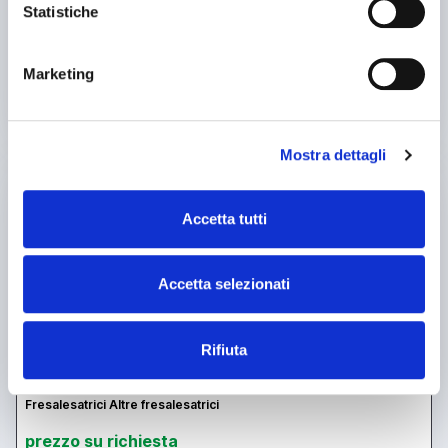
Statistiche
5
4
contatta
Marketing
vedi di più
Mostra dettagli
usato
Accetta tutti
Accetta selezionati
Rifiuta
annuncio
DEBER btm 2000
Fresalesatrici Altre fresalesatrici
prezzo su richiesta