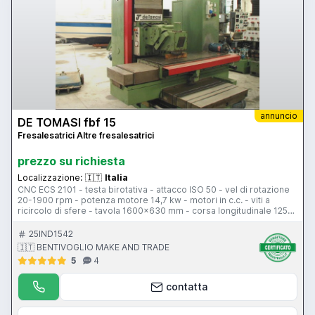
annuncio
DE TOMASI fbf 15
Fresalesatrici Altre fresalesatrici
prezzo su richiesta
Localizzazione:
🇮🇹
Italia
CNC ECS 2101 - testa birotativa - attacco ISO 50 - vel di rotazione
20-1900 rpm - potenza motore 14,7 kw - motori in c.c. - viti a
ricircolo di sfere - tavola 1600x630 mm - corsa longitudinale 1250
mm - corsa trasversale 700 mm - corsa verticale 1000 mm -
pensile di comando - peso 6500 kg
25IND1542
🇮🇹 BENTIVOGLIO MAKE AND TRADE
5
4
contatta