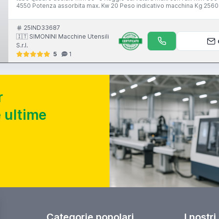
4550 Potenza assorbita max. Kw 20 Peso indicativo macchina Kg 2560
25IND33687
🇮🇹 SIMONINI Macchine Utensili
S.r.l.
5
1
r
 ultime
Categorie popolari
I nostri