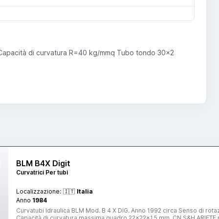
 Capacità di curvatura R=40 kg/mmq Tubo tondo 30x2
BLM B4X Digit
Curvatrici Per tubi
Localizzazione:
🇮🇹
Italia
Anno
1984
Curvatubi Idraulica BLM Mod. B 4 X DIG. Anno 1992 circa Senso di rotazione sinistra Capacità di curvatura massima tubo 42x2.5 mm.
Capacità di curvatura massima quadro 22x22x1.5 mm. CN S&H ARIETE mono asse Rotazione del tubo mediante pinza con camme