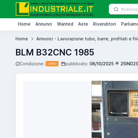
Home
Annunci
Wanted
Aste
Rivenditori
Parliamo
Home
Annunci - Lavorazione tubo, barre, profilati e fi
BLM B32CNC 1985
Condizione:
pubblicato:
06/10/2025
25IND2
usato