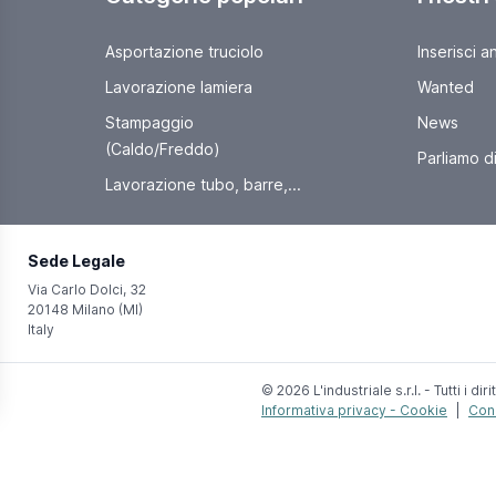
Asportazione truciolo
Inserisci a
Lavorazione lamiera
Wanted
Stampaggio
News
(Caldo/Freddo)
Parliamo di 
Lavorazione tubo, barre,...
Sede Legale
Via Carlo Dolci, 32
20148 Milano (MI)
Italy
© 2026 L'industriale s.r.l. - Tutti i dirit
Informativa privacy - Cookie
|
Cond