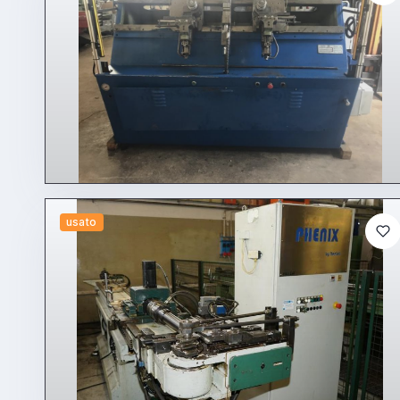
usato