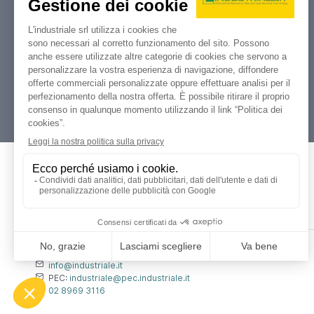
Industriale.it
Il tuo portale di riferimento per
compravendita, aste e liquidazioni di
macchine utensili e macchinari
industriali.
Dati Legali
L'industriale s.r.l.
P. IVA: 12212870153
Codice Fiscale: 12212870153
Contatti
info@industriale.it
PEC:
industriale@pec.industriale.it
02 8969 3116