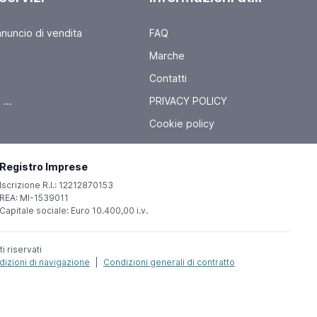
nnuncio di vendita
FAQ
Marche
Contatti
...
PRIVACY POLICY
Cookie policy
Registro Imprese
Iscrizione R.I.: 12212870153
REA: MI-1539011
Capitale sociale: Euro 10.400,00 i.v.
ti riservati
izioni di navigazione
|
Condizioni generali di contratto