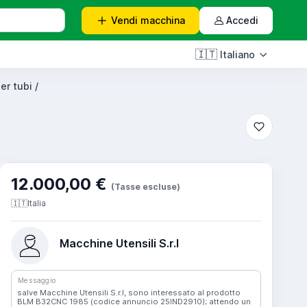
Vendi
macchina
Accedi
🇮🇹
Italiano
er tubi /
12.000,00 €
(Tasse escluse)
🇮🇹
Italia
Macchine Utensili S.r.l
Messaggio