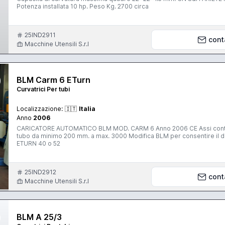
Potenza installata 10 hp. Peso Kg. 2700 circa
25IND2911
cont
Macchine Utensili S.r.l
BLM Carm 6 ETurn
Curvatrici Per tubi
Localizzazione:
🇮🇹
Italia
Anno
2006
CARICATORE AUTOMATICO BLM MOD. CARM 6 Anno 2006 CE Assi controllati elettrici Diametro del tubo da 8 a 35 mm. Lunghezza del
tubo da minimo 200 mm. a max. 3000 Modifica BLM per consentire il diametro tubo fino a 45 mm Peso 3500 Kg. Adatto a curvatubi tipo
ETURN 40 o 52
25IND2912
cont
Macchine Utensili S.r.l
BLM A 25/3