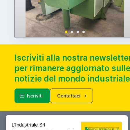
Iscriviti alla nostra newslette
per rimanere aggiornato sulle
notizie del mondo industriale
Iscriviti
Contattaci