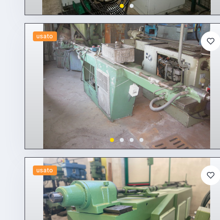
usato
usato