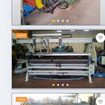
usato
usato