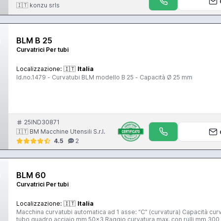
🇮🇹 konzu srls
BLM B 25
Curvatrici Per tubi
Localizzazione:
🇮🇹
Italia
Id.no.1479 - Curvatubi BLM modello B 25 - Capacità Ø 25 mm
25IND30871
🇮🇹 BM Macchine Utensili S.r.l.
4.5
2
BLM 60
Curvatrici Per tubi
Localizzazione:
🇮🇹
Italia
Macchina curvatubi automatica ad 1 asse: “C” (curvatura) Capacità curvatura max. tubo tondo
tubo quadro acciaio mm 50x3 Raggio curvatura max. con rulli mm 300 Raggio curvatura min. interno mm 35 Lunghezza max. utile mm