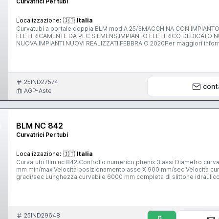
Curvatrici Per tubi
Localizzazione:
🇮🇹
Italia
Curvatubi a portale doppia BLM mod A 25/3MACCHINA CON IMPIA
ELETTRICAMENTE DA PLC SIEMENS,IMPIANTO ELETTRICO DEDICATO 
NUOVA.IMPIANTI NUOVI REALIZZATI FEBBRAIO 2020Per maggiori informa
25IND27574
cont
AGP-Aste
BLM NC 842
Curvatrici Per tubi
Localizzazione:
🇮🇹
Italia
Curvatubi Blm nc 842 Controllo numerico phenix 3 assi Diametro curvabile tubo tondo 42 mm x 2,5 mm Raggio curvatuva 25 mm/220
mm min/max Velocità posizionamento asse X 900 mm/sec Velocità curvatura asse Y 125 grad
gradi/sec Lunghezza curvabile 6000 mm completa di slittone idraulico Potenza motore 16 kw Pressione idraulica 120 bar Peso
macchinario3150 kg Ingombri macchinario L 6000 mm x l 1950 mm x h 1900 Senza attrezzature Conforme a normative CE Funzionante
visionabile cod 21222
25IND29648