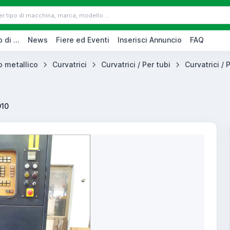
 di ...
News
Fiere ed Eventi
Inserisci Annuncio
FAQ
lo metallico
Curvatrici
Curvatrici / Per tubi
Curvatrici / P
910