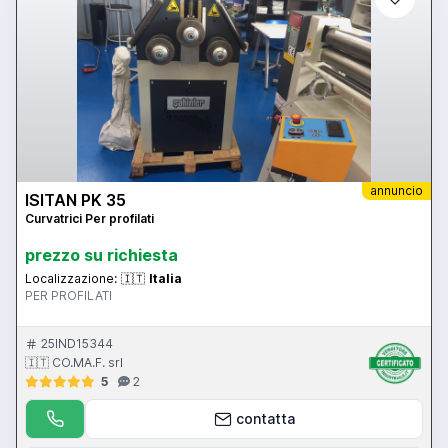
annuncio
ISITAN PK 35
Curvatrici Per profilati
prezzo su richiesta
Localizzazione:
🇮🇹
Italia
PER PROFILATI
25IND15344
🇮🇹 CO.MA.F. srl
5
2
contatta