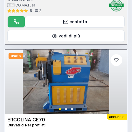
🇮🇹 CO.MA.F. srl
5
2
contatta
vedi di più
usato
annuncio
ERCOLINA CE70
Curvatrici Per profilati