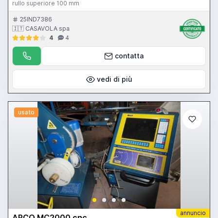
rullo superiore 100 mm
25IND7386
🇮🇹 CASAVOLA spa
4
4
contatta
vedi di più
usato
annuncio
ARCO MC2000 cnc