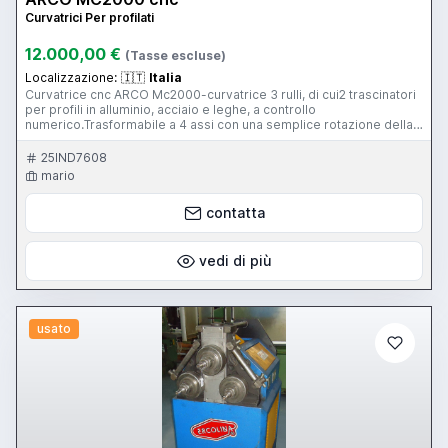
Curvatrici Per profilati
12.000,00 €
(Tasse escluse)
Localizzazione:
🇮🇹
Italia
Curvatrice cnc ARCO Mc2000-curvatrice 3 rulli, di cui2 trascinatori
per profili in alluminio, acciaio e leghe, a controllo
numerico.Trasformabile a 4 assi con una semplice rotazione della
slitta centrale, consente di curvare profilati con momento d'inerzia
molto alto. Varie decine di matrici, compreso moto estrattore per
25IND7608
recupero anime interne, kit curvature piccoli diametri, raggiometro
mario
elettronico x rilevazione automatica raggi di curvatura.
POCHISSIME ORE DI LAVORO. alcune matrici mai usate
contatta
vedi di più
usato