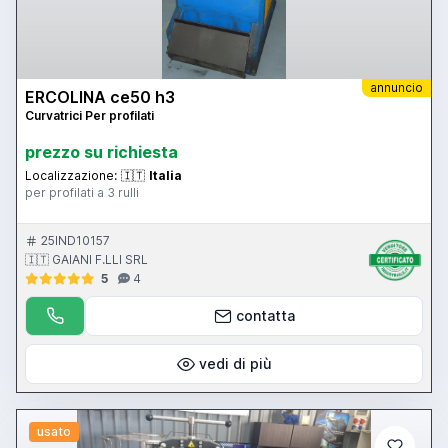
annuncio
ERCOLINA ce50 h3
Curvatrici Per profilati
prezzo su richiesta
Localizzazione:
🇮🇹
Italia
per profilati a 3 rulli
25IND10157
🇮🇹 GAIANI F.LLI SRL
5
4
contatta
vedi di più
usato