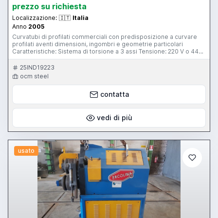
prezzo su richiesta
Localizzazione:
🇮🇹
Italia
Anno
2005
Curvatubi di profilati commerciali con predisposizione a curvare
profilati aventi dimensioni, ingombri e geometrie particolari
Caratteristiche: Sistema di torsione a 3 assi Tensione: 220 V o 440
V, trifase Peso: 1500kg Macchinario dotato di Rulli standard, rulli di
spalla con raddrizzatore speciale per curvare angoli ala
25IND19223
internaesterna Posizione operativa verticale ed orizzontale Grado
ocm steel
di piega: 0-360 ° Velocità di piegatura: 8 giri / min Sistema di
correzione anti-torsione: manuale Programmazione: Touchpad
contatta
Distanza tra gli alberi: 380 mm Accessori: Rulli standard e rulli di
spalla con raddrizzatore speciale Condizioni: Ottime condizioni
N.B. Contattateci per visita in loco del macchinario ed ulteriori
informazioni prezzo incluso
vedi di più
usato