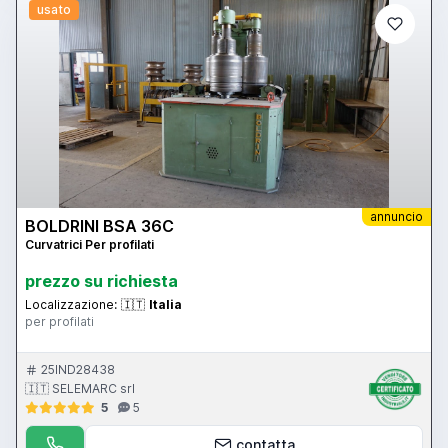
usato
annuncio
BOLDRINI BSA 36C
Curvatrici Per profilati
prezzo su richiesta
Localizzazione:
🇮🇹
Italia
per profilati
25IND28438
🇮🇹 SELEMARC srl
5
5
contatta