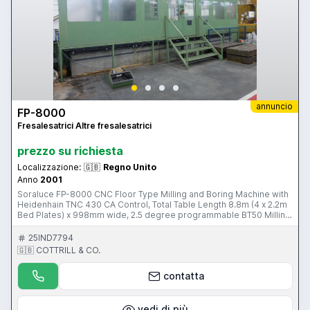
annuncio
FP-8000
Fresalesatrici Altre fresalesatrici
prezzo su richiesta
Localizzazione:
🇬🇧
Regno Unito
Anno
2001
Soraluce FP-8000 CNC Floor Type Milling and Boring Machine with
Heidenhain TNC 430 CA Control, Total Table Length 8.8m (4 x 2.2m
Bed Plates) x 998mm wide, 2.5 degree programmable BT50 Milling
Head, 30 KW Motor, 20 to 2500 RPM through 2-Step gear range, X
= 8000, Y = 2000, Z = 1200mm Ramstroke, Tool Pickup Unit (Wine
25IND7794
Rack), Through Spindle Coolant, (2) Zeatz Hofmann (Aisikin) 1m dia
🇬🇧 COTTRILL & CO.
90° Hydraulic Indexing Tables via M Function, Swarf Conveyor,
Renishaw Radio Probe. S/No. 10612 (2001) This Item is part of an
contatta
online auction sale, bidding ends on Tuesday 9th June 2015 at
3.00pm (UK Time) Please visit our website for full details:
www.cottandco.com
vedi di più