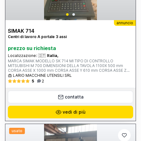
annuncio
SIMAK 714
Centri di lavoro A portale 3 assi
prezzo su richiesta
Localizzazione:
🇮🇹
Italia,
MARCA SIMAK MODELLO SK 714 MI TIPO DI CONTROLLO
MITSUBISHI M 700 DIMENSIONI DELLA TAVOLA 1100X 500 mm
CORSA ASSE X 1000 mm CORSA ASSE Y 610 mm CORSA ASSE Z
550 mm AVANZAMENTO RAPIDO ASSI X-Y-Z ATTACCO MANDRINO
LARIO MACCHINE UTENSILI SRL
POTENZA MOTORE MANDRINO 10.0000 rpm ANNO V MACCHINA
5
2
CE 2012 INGOMBRI 2100x2400x2500 mm PESO 5500 kg
ACCESSORI NOTE ALTA PRESSIONE 20 BAR
contatta
vedi di più
usato