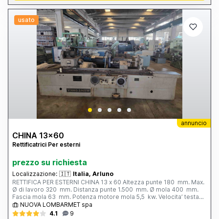
usato
annuncio
CHINA 13x60
Rettificatrici Per esterni
prezzo su richiesta
Localizzazione:
🇮🇹
Italia, Arluno
RETTIFICA PER ESTERNI CHINA 13 x 60 Altezza punte 180 mm. Max.
Ø di lavoro 320 mm. Distanza punte 1.500 mm. Ø mola 400 mm.
Fascia mola 63 mm. Potenza motore mola 5,5 kw. Velocita’ testa
portapezzo - N. 6; 28 - 280 g/min. Inclinazione tavola - 3° / + 6°
NUOVA LOMBARMET spa
Peso totale 3.800 kg. Completa di: - n. 1 autocentrante Ø 165 mm.
4.1
9
- n. 1 lunetta chiusa - vasca con filtro - cunei di livellamento