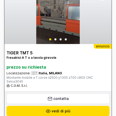
annuncio
TIGER TMT 5
Fresatrici A T o a tavola girevole
prezzo su richiesta
Localizzazione:
🇮🇹
Italia, MILANO
Montante mobile a T corse x2500 y1300 z700 c800 CNC
Selca3045
C.G.M. S.r.l.
contatta
vedi di più