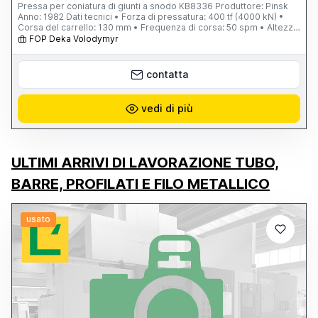
Pressa per coniatura di giunti a snodo KB8336 Produttore: Pinsk
Anno: 1982 Dati tecnici • Forza di pressatura: 400 tf (4000 kN) •
Corsa del carrello: 130 mm • Frequenza di corsa: 50 spm • Altezza
massima di chiusura: 475 mm • Regolazione del carrello: 12 mm •
FOP Deka Volodymyr
Dimensioni del piano di lavoro: 500 × 500 mm • Spessore della
piastra di supporto: 100 mm Espulsore inferiore • Corsa: 80 mm •
Forza: 12 tf Espulsore superiore • Corsa: 10 mm • Forza: 4 tf
contatta
Motore principale • Potenza: 19 kW • Velocità: 940 giri/min
Dimensioni complessive: 1980 × 1240 × 2800 mm Peso: 8500 kg
vedi di più
ULTIMI ARRIVI DI LAVORAZIONE TUBO,
BARRE, PROFILATI E FILO METALLICO
usato