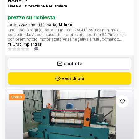
NAGEL -
Linee di lavorazione Per lamiera
prezzo su richiesta
Localizzazione:
🇮🇹
Italia, Milano
Linea taglio fogli (quadrotti ) marca "NAGEL" 600 x3 mm. max. -
costituita da: Aspo a cassetta motorizzato , portata 60 Pince-roll
con premirotolo, motorizzato Ansa negativa a rulli , comando
idraulico Introduttore a Spianatrice idraulica , di precisione con
Urso Impianti srl
comparatore, n.21 rulli diam.30 mm Gruppo di misura Cesoia
orientabile idraulica Rulliera Raccoglitore a forbice Pompa idraulica
35 Kw , per il comando della spianatrice, ansa e cesoia .
contatta
vedi di più
usato