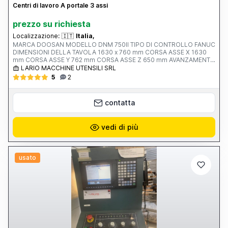
Centri di lavoro A portale 3 assi
prezzo su richiesta
Localizzazione:
🇮🇹
Italia,
MARCA DOOSAN MODELLO DNM 750II TIPO DI CONTROLLO FANUC
DIMENSIONI DELLA TAVOLA 1630 x 760 mm CORSA ASSE X 1630
mm CORSA ASSE Y 762 mm CORSA ASSE Z 650 mm AVANZAMENTO
RAPIDO ASSI X-Y-Z ATTACCO MANDRINO Iso 40 VELOCITA’
LARIO MACCHINE UTENSILI SRL
MANDRINO 12.000 rpm ANNO V MACCHINA CE 2017 PESO 13500
5
2
KG
contatta
vedi di più
usato