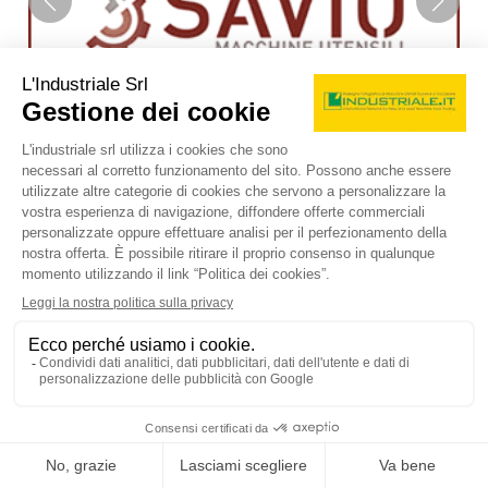
LE ASTE IN CORSO
Vedi tutte
Asta
54g 17h 29m 53s