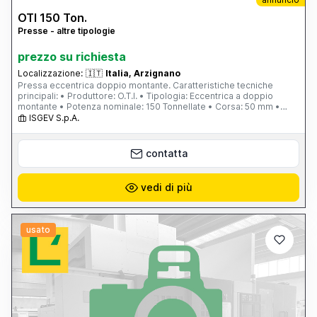
OTI 150 Ton.
Presse - altre tipologie
prezzo su richiesta
Localizzazione:
🇮🇹
Italia, Arzignano
Pressa eccentrica doppio montante. Caratteristiche tecniche
principali: • Produttore: O.T.I. • Tipologia: Eccentrica a doppio
montante • Potenza nominale: 150 Tonnellate • Corsa: 50 mm •
Velocità: 40 / 110 giri al minuto • Applicazione: Tranciatura lamierino
ISGEV S.p.A.
magnetico La macchina è sempre stata utilizzata esclusivamente
per la tranciatura di lamierini magnetici, garantendo precisione e
cura nel ciclo di lavoro. Attualmente è completamente funzionante
contatta
e visionabile. Disponibile per il ritiro. Prezzo e dettagli logistici su
richiesta
vedi di più
usato