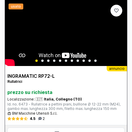
usato
annuncio
INGRAMATIC RP72-L
Rullatrici
prezzo su richiesta
Localizzazione:
🇮🇹
Italia, Collegno (TO)
Id. no. 6473 - Rullatrice a pettini piani, bulllone Ø 12-22 mm (M24),
gambo max. lunghezza 300 mm, filetto max. lunghezza 150 mm
BM Macchine Utensili S.r.l.
4.5
2