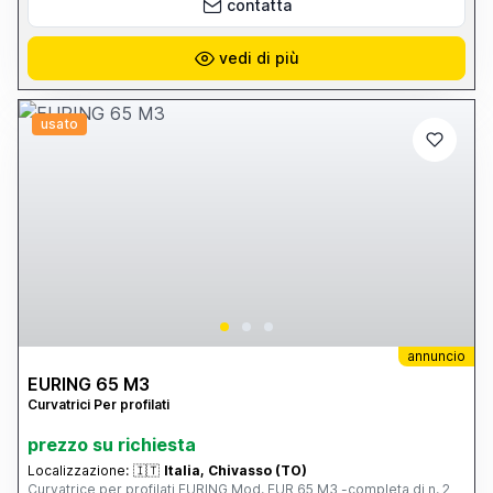
contatta
vedi di più
usato
annuncio
EURING 65 M3
Curvatrici Per profilati
prezzo su richiesta
Localizzazione:
🇮🇹
Italia, Chivasso (TO)
Curvatrice per profilati EURING Mod. EUR 65 M3 -completa di n. 2