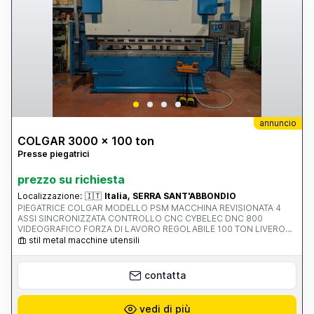
annuncio
COLGAR 3000 x 100 ton
Presse piegatrici
prezzo su richiesta
Localizzazione:
🇮🇹
Italia, SERRA SANT'ABBONDIO
PIEGATRICE COLGAR MODELLO PSM MACCHINA REVISIONATA 4
ASSI SINCRONIZZATA CONTROLLO CNC CYBELEC DNC 800
VIDEOGRAFICO FORZA DI LAVORO REGOLABILE 100 TON LIVERO
PASSAGGIO FRA I MONTANTI 2600 MM MASSIMA LUNGHEZZA
stil metal macchine utensili
UTILE 3100 MM INCAVO FRA I MONTANTI 350 MM CORSA
REGOLABILE 200 MM VELOCITA DISCESA REGOLABILE 100 MM/S DI
LAVORO 0-20 MM/SEC DI RITORNO 0-112 MM/SEC DISTANZA
contatta
MASSIMA FRA TAVOLA E PESTINE 400 MM PRESSIONE D'ESERCIZIO
290 BAR POTENZA MOTORE 15 KW PESO 8000 KG CORSA ASSE X
750 MM CORSA ASSE R 150 MM
vedi di più