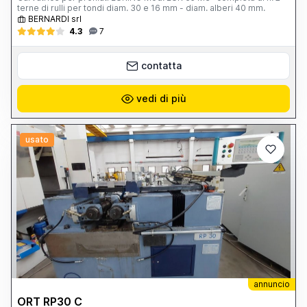
terne di rulli per tondi diam. 30 e 16 mm - diam. alberi 40 mm.
BERNARDI srl
4.3
7
contatta
vedi di più
usato
annuncio
ORT RP30 C